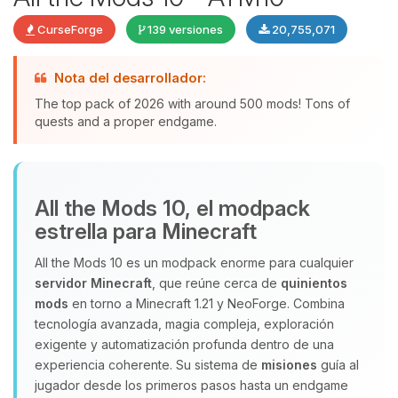
CurseForge
139 versiones
20,755,071
Nota del desarrollador:
The top pack of 2026 with around 500 mods! Tons of
quests and a proper endgame.
Yupi, por fin alguien con quien
All the Mods 10, el modpack
hablar! Soy Choupy, tu pequeno
estrella para Minecraft
asistente de BoxToPlay. Cuentame
que necesitas y moveré mis
All the Mods 10 es un modpack enorme para cualquier
pequenos circuitos para ayudarte.
servidor Minecraft
, que reúne cerca de
quinientos
09/08/2026 11:31
mods
en torno a Minecraft 1.21 y NeoForge. Combina
tecnología avanzada, magia compleja, exploración
exigente y automatización profunda dentro de una
experiencia coherente. Su sistema de
misiones
guía al
jugador desde los primeros pasos hasta un endgame