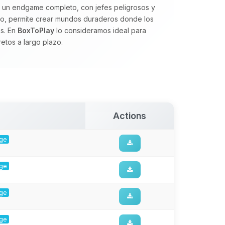
a un endgame completo, con jefes peligrosos y
nido, permite crear mundos duraderos donde los
os. En
BoxToPlay
lo consideramos ideal para
tos a largo plazo.
Actions
rge
rge
rge
rge