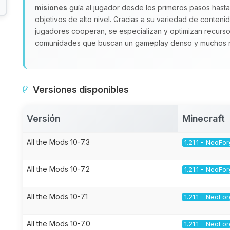
misiones
guía al jugador desde los primeros pasos hast
objetivos de alto nivel. Gracias a su variedad de conte
jugadores cooperan, se especializan y optimizan recurs
comunidades que buscan un gameplay denso y muchos re
Versiones disponibles
Versión
Minecraft
All the Mods 10-7.3
1.21.1 - NeoFo
All the Mods 10-7.2
1.21.1 - NeoFo
All the Mods 10-7.1
1.21.1 - NeoFo
All the Mods 10-7.0
1.21.1 - NeoFo