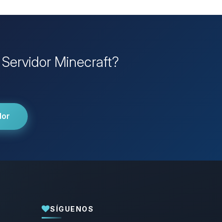
 Servidor Minecraft?
dor
SÍGUENOS
Yupi, por fin alguien con quien hablar!