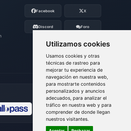
Soy Choupy, tu pequeno asistente de
Facebook
X
BoxToPlay. Cuentame que necesitas y
moveré mis pequenos circuitos para
ayudarte.
Discord
Foro
06/08/2026 18:59
n
Utilizamos cookies
Usamos cookies y otras
técnicas de rastreo para
mejorar tu experiencia de
navegación en nuestra web,
para mostrarte contenidos
personalizados y anuncios
adecuados, para analizar el
tráfico en nuestra web y para
comprender de donde llegan
🍪
nuestros visitantes.
Aceptar
Rechazar