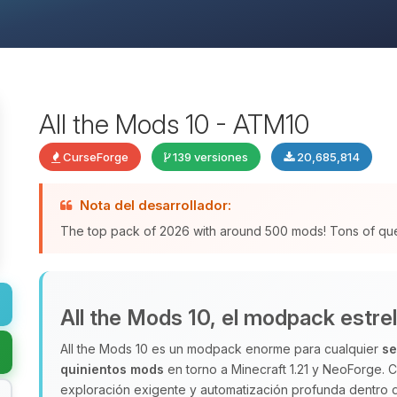
All the Mods 10 - ATM10
CurseForge
139 versiones
20,685,814
Nota del desarrollador:
The top pack of 2026 with around 500 mods! Tons of qu
All the Mods 10, el modpack estrel
All the Mods 10 es un modpack enorme para cualquier
se
quinientos mods
en torno a Minecraft 1.21 y NeoForge.
exploración exigente y automatización profunda dentro 