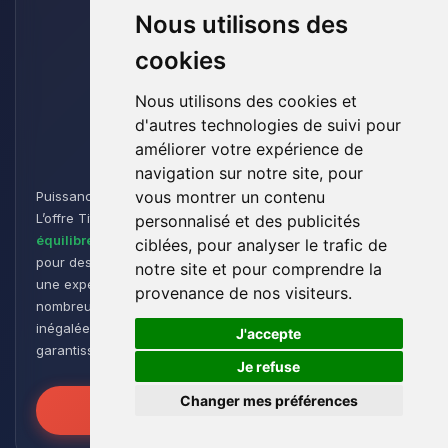
Nous utilisons des
cookies
Nous utilisons des cookies et
d'autres technologies de suivi pour
Titan
améliorer votre expérience de
navigation sur notre site, pour
vous montrer un contenu
Puissance et Endurance pour les Aventuriers de Minecraft :
L’offre Titan est conçue pour les joueurs cherchant un
personnalisé et des publicités
équilibre parfait entre performance et flexibilité
. Idéale
ciblées, pour analyser le trafic de
pour des
groupes de taille moyenne à grande
, elle offre
notre site et pour comprendre la
une expérience de jeu fluide et réactive, même avec de
provenance de nos visiteurs.
nombreux plugins et modpacks. Profitez d’une stabilité
🍪
inégalée pour des sessions de jeu intenses et prolongées,
J'accepte
garantissant que vos mondes restent robustes et réactifs !
Je refuse
Changer mes préférences
Libérez la Puissance