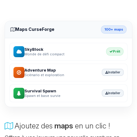
Maps CurseForge
100+ maps
SkyBlock
Prêt
Monde de défi compact
Adventure Map
Installer
Scénario et exploration
Survival Spawn
Installer
Spawn et base survie
Ajoutez des
maps
en un clic !