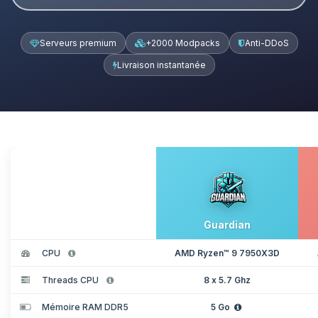
Serveurs premium
+2000 Modpacks
Anti-DDoS
Livraison instantanée
Guardian
CPU
AMD Ryzen™ 9 7950X3D
Threads CPU
8 x 5.7 Ghz
Mémoire RAM DDR5
5 Go