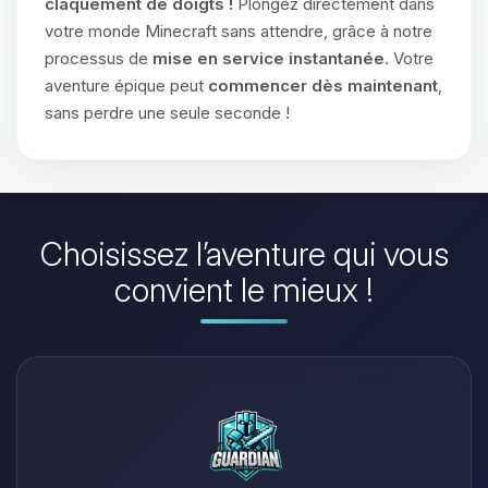
claquement de doigts !
Plongez directement dans
votre monde Minecraft sans attendre, grâce à notre
processus de
mise en service instantanée
. Votre
aventure épique peut
commencer dès maintenant
,
sans perdre une seule seconde !
Choisissez l’aventure qui vous
convient le mieux !