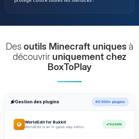
protégé contre toutes les menaces
!
Des
outils Minecraft uniques
à
découvrir
uniquement chez
BoxToPlay
Gestion des plugins
60 000+ plugins
WorldEdit for Bukkit
Installé
WorldEdit is an in-game map editor...