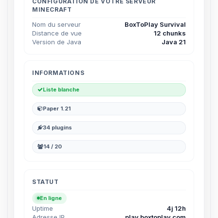
parler ! Moi c’est Choupy, ton petit
CONFIGURATION DE VOTRE SERVEUR
MINECRAFT
assistant BoxToPlay. Dis-moi ce dont
tu as besoin et je vais remuer mes
Nom du serveur
BoxToPlay Survival
petits circuits pour t’aider.
Distance de vue
12 chunks
Version de Java
Java 21
10/08/2026 à 04:38
INFORMATIONS
Liste blanche
Paper 1.21
34 plugins
14 / 20
STATUT
En ligne
Uptime
4j 12h
Adresse IP
play.boxtoplay.com