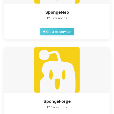
SpongeNeo
15 versiones
Crear mi servidor
SpongeForge
17 versiones