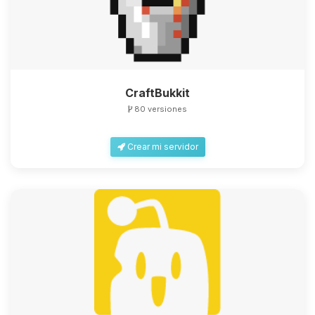
CraftBukkit
80 versiones
Crear mi servidor