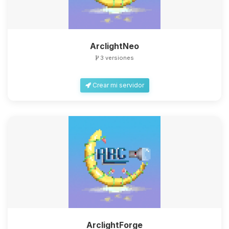
ArclightNeo
3 versiones
Crear mi servidor
ArclightForge