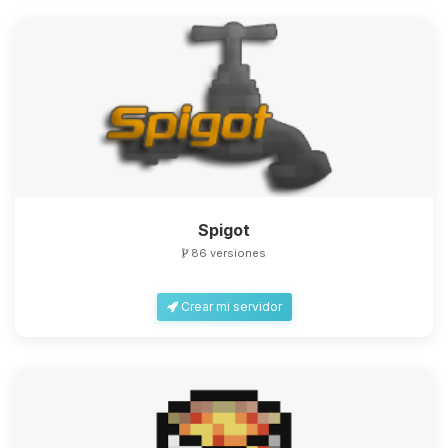
Spigot
86 versiones
Crear mi servidor