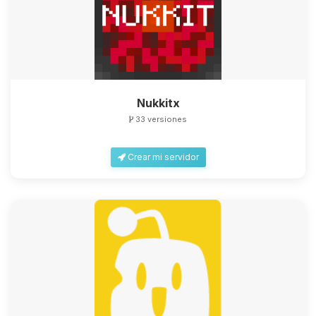
Nukkitx
33 versiones
Crear mi servidor