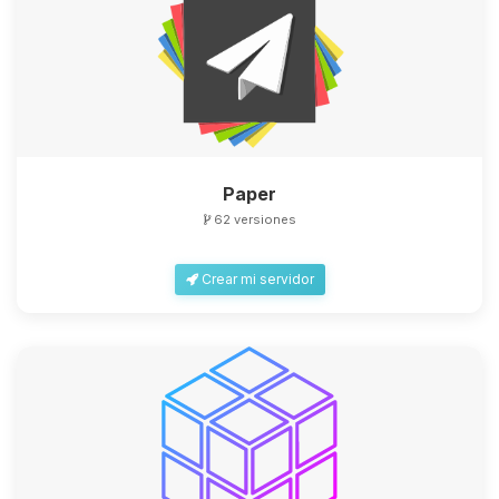
Paper
62 versiones
Crear mi servidor