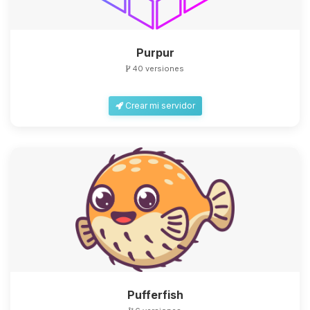
Purpur
40 versiones
Yupi, por fin alguien con quien
Crear mi servidor
hablar! Soy Choupy, tu pequeno
asistente de BoxToPlay. Cuentame
que necesitas y moveré mis
pequenos circuitos para ayudarte.
10/08/2026 19:33
Pufferfish