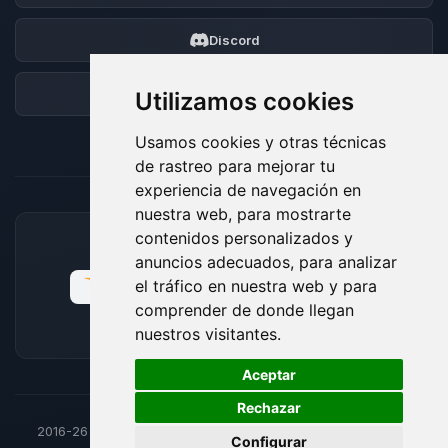
Discord
Foro
Utilizamos cookies
Usamos cookies y otras técnicas
de rastreo para mejorar tu
experiencia de navegación en
nuestra web, para mostrarte
contenidos personalizados y
MÉTODOS DE PAGO ACEPTADOS
anuncios adecuados, para analizar
el tráfico en nuestra web y para
comprender de donde llegan
nuestros visitantes.
🍪
Aceptar
Rechazar
2016-26
© BoxToPlay - Todos los derechos reservados por
Configurar