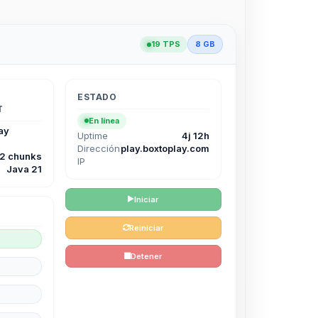
19 TPS
8 GB
ESTADO
T
En línea
ay
Uptime
4j 12h
Dirección
play.boxtoplay.com
12 chunks
IP
Java 21
Iniciar
Reiniciar
Detener