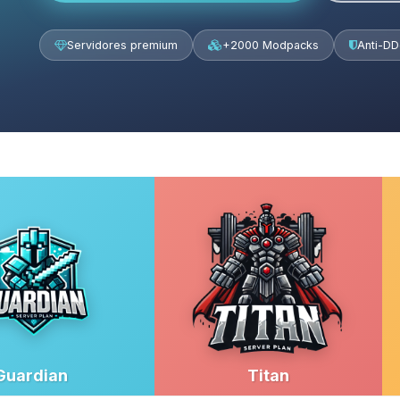
Servidores premium
+2000 Modpacks
Anti-D
Guardian
Titan