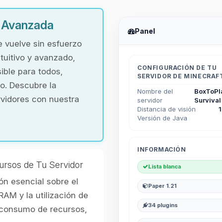
y Avanzada
Panel
e vuelve sin esfuerzo
tuitivo y avanzado,
CONFIGURACIÓN DE TU
ible para todos,
SERVIDOR DE MINECRAF
o. Descubre la
Nombre del
BoxToPl
rvidores con nuestra
servidor
Survival
Distancia de visión
Versión de Java
INFORMACIÓN
ursos de Tu Servidor
Lista blanca
n esencial sobre el
Paper 1.21
RAM y la utilización de
34 plugins
l consumo de recursos,