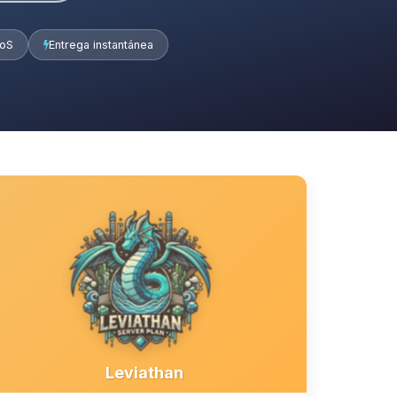
DoS
Entrega instantánea
Leviathan