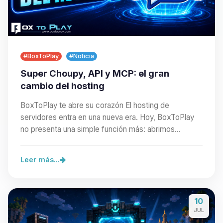
#BoxToPlay
#Noticia
Super Choupy, API y MCP: el gran
cambio del hosting
BoxToPlay te abre su corazón El hosting de
servidores entra en una nueva era. Hoy, BoxToPlay
no presenta una simple función más: abrimos
nuestra…
Leer más...
10
JUL