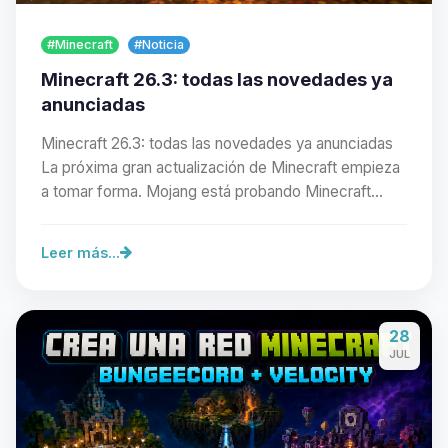
#Minecraft
#Noticia
Minecraft 26.3: todas las novedades ya
anunciadas
Minecraft 26.3: todas las novedades ya anunciadas
La próxima gran actualización de Minecraft empieza
a tomar forma. Mojang está probando Minecraft…
Leer más...
Yupi, por fin alguien con quien
28
hablar! Soy Choupy, tu pequeno
JUL
asistente de BoxToPlay. Cuentame
que necesitas y moveré mis
pequenos circuitos para ayudarte.
09/08/2026 10:00