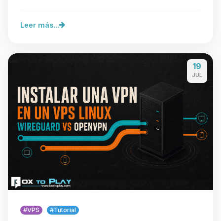
Con…
Leer más...
19
JUL
#VPS
#Tutorial