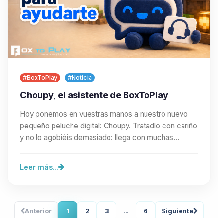
#BoxToPlay
#Noticia
Choupy, el asistente de BoxToPlay
Hoy ponemos en vuestras manos a nuestro nuevo
pequeño peluche digital: Choupy. Tratadlo con cariño
y no lo agobiéis demasiado: llega con muchas
ganas…
Leer más...
Anterior
1
2
3
...
6
Siguiente