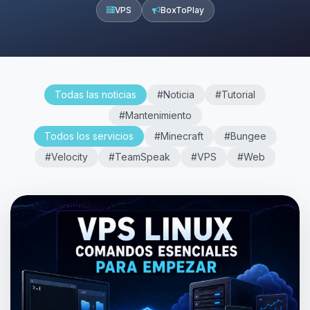
VPS
BoxToPlay
Todas las noticias
#Noticia
#Tutorial
#Mantenimiento
Todos los servicios
#Minecraft
#Bungee
#Velocity
#TeamSpeak
#VPS
#Web