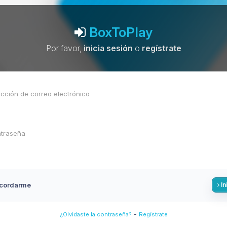
BoxToPlay
Por favor,
inicia sesión
o
regístrate
cordarme
In
-
¿Olvidaste la contraseña?
Regístrate