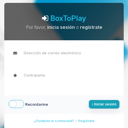
BoxToPlay
Por favor,
inicia sesión
o
regístrate
Recordarme
Iniciar sesión
-
¿Olvidaste la contraseña?
Regístrate