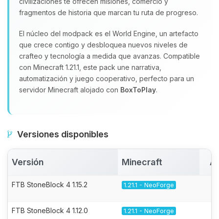
civilizaciones te ofrecen misiones, comercio y
fragmentos de historia que marcan tu ruta de progreso.
El núcleo del modpack es el World Engine, un artefacto
que crece contigo y desbloquea nuevos niveles de
crafteo y tecnología a medida que avanzas. Compatible
con Minecraft 1.21.1, este pack une narrativa,
automatización y juego cooperativo, perfecto para un
servidor Minecraft alojado con
BoxToPlay
.
Versiones disponibles
Versión
Minecraft
Ac
FTB StoneBlock 4 1.15.2
1.21.1 - NeoForge
FTB StoneBlock 4 1.12.0
1.21.1 - NeoForge