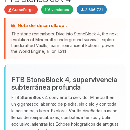
CurseForge
6 versiones
2,696,721
Nota del desarrollador:
The stone remembers. Dive into StoneBlock 4, the next
evolution of Minecraft’s underground survival: explore
Yupi, por fin alguien con quien
handcrafted Vaults, learn from ancient Echoes, power
the World Engine, all on 1.21.1
hablar! Soy Choupy, tu pequeno
asistente de BoxToPlay. Cuentame
que necesitas y moveré mis
pequenos circuitos para ayudarte.
FTB StoneBlock 4, supervivencia
07/08/2026 20:04
subterránea profunda
FTB StoneBlock 4
convierte tu servidor Minecraft en
un gigantesco laberinto de piedra, sin cielo y con toda
la acción bajo tierra. Exploras
Vaults
diseñadas a mano,
llenas de rompecabezas, combates intensos y botín
exclusivo, mientras los Echoes holográficos de antiguas