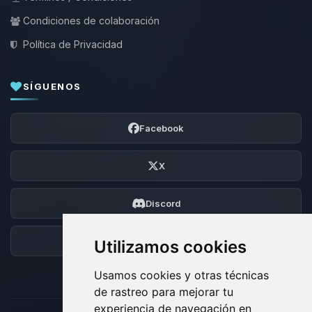
Condiciones de colaboración
Política de Privacidad
SÍGUENOS
Facebook
X
Discord
Foro
Utilizamos cookies
Usamos cookies y otras técnicas
de rastreo para mejorar tu
experiencia de navegación en