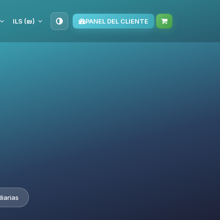
ILS (₪)
PANEL DEL CLIENTE
iarias