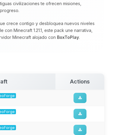
tiguas civilizaciones te ofrecen misiones,
 progreso.
 que crece contigo y desbloquea nuevos niveles
 con Minecraft 1.21.1, este pack une narrativa,
rvidor Minecraft alojado con
BoxToPlay
.
aft
Actions
 NeoForge
 NeoForge
 NeoForge