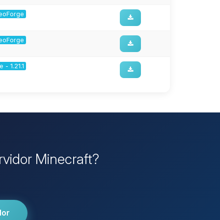
 NeoForge
 NeoForge
 - 1.21.1
rvidor Minecraft?
dor