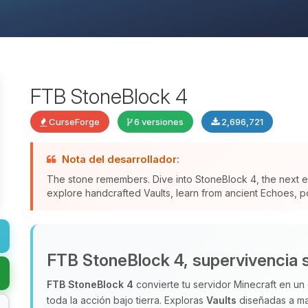
FTB StoneBlock 4
CurseForge
6 versiones
2,696,721
Nota del desarrollador:
The stone remembers. Dive into StoneBlock 4, the next ev
explore handcrafted Vaults, learn from ancient Echoes, po
FTB StoneBlock 4, supervivencia 
FTB StoneBlock 4
convierte tu servidor Minecraft en un 
toda la acción bajo tierra. Exploras
Vaults
diseñadas a ma