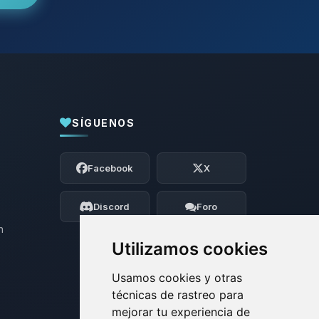
SÍGUENOS
Yupi, por fin alguien con quien hablar!
Soy Choupy, tu pequeno asistente de
Facebook
X
BoxToPlay. Cuentame que necesitas y
moveré mis pequenos circuitos para
ayudarte.
Discord
Foro
07/08/2026 19:19
n
Utilizamos cookies
Usamos cookies y otras
técnicas de rastreo para
mejorar tu experiencia de