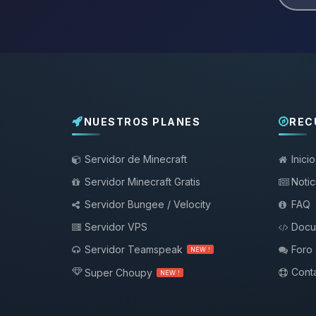
NUESTROS PLANES
REC
Servidor de Minecraft
Inicio
Servidor Minecraft Gratis
Notic
Servidor Bungee / Velocity
FAQ
Servidor VPS
Docu
Servidor Teamspeak
Foro
NEW !
Conta
Super Choupy
NEW !