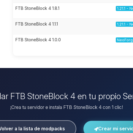
FTB StoneBlock 4 1.8.1
1.21.1 -
FTB StoneBlock 4 1.1.1
1.21.1 -
FTB StoneBlock 4 1.0.0
NeoForge
alar FTB StoneBlock 4 en tu propio Se
¡Crea tu servidor e instala FTB StoneBlock 4 con 1 clic!
Volver a la lista de modpacks
Crear mi servi