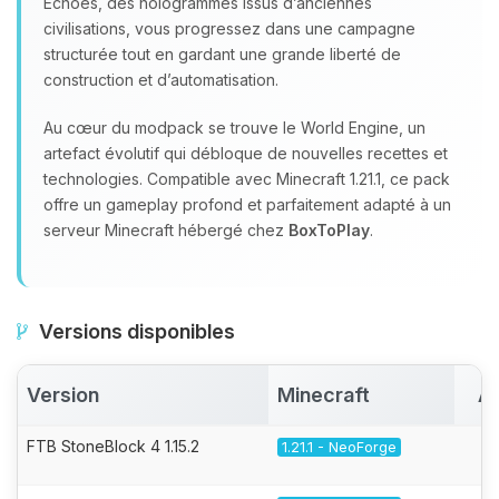
Echoes, des hologrammes issus d’anciennes
civilisations, vous progressez dans une campagne
structurée tout en gardant une grande liberté de
construction et d’automatisation.
Au cœur du modpack se trouve le World Engine, un
artefact évolutif qui débloque de nouvelles recettes et
technologies. Compatible avec Minecraft 1.21.1, ce pack
offre un gameplay profond et parfaitement adapté à un
serveur Minecraft hébergé chez
BoxToPlay
.
Versions disponibles
Version
Minecraft
Ac
FTB StoneBlock 4 1.15.2
1.21.1 - NeoForge