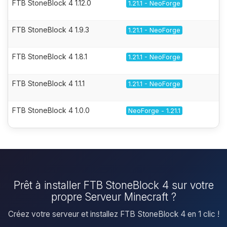
FTB StoneBlock 4 1.12.0
1.21.1 - NeoForge
FTB StoneBlock 4 1.9.3
1.21.1 - NeoForge
FTB StoneBlock 4 1.8.1
1.21.1 - NeoForge
FTB StoneBlock 4 1.1.1
1.21.1 - NeoForge
FTB StoneBlock 4 1.0.0
NeoForge - 1.21.1
Prêt à installer FTB StoneBlock 4 sur votre
propre Serveur Minecraft ?
Créez votre serveur et installez FTB StoneBlock 4 en 1 clic !