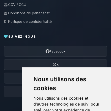
CGV / CGU
Conditions de partenariat
Politique de confidentialité
SUIVEZ-NOUS
Facebook
X
Nous utilisons des
Discord
cookies
Forum
Nous utilisons des cookies et
d'autres technologies de suivi pour
améliorer votre expérience de