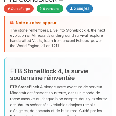
CurseForge
6 versions
2,689,163
Note du développeur :
The stone remembers. Dive into StoneBlock 4, the next
evolution of Minecraft’s underground survival: explore
Youpi, enfin quelqu’un pour me
handcrafted Vaults, learn from ancient Echoes, power
the World Engine, all on 1.21.1
parler ! Moi c’est Choupy, ton petit
assistant BoxToPlay. Dis-moi ce dont
tu as besoin et je vais remuer mes
petits circuits pour t’aider.
FTB StoneBlock 4, la survie
06/08/2026 à 05:28
souterraine réinventée
FTB StoneBlock 4
plonge votre aventure de serveur
Minecraft entièrement sous terre, dans un monde de
roche massive où chaque bloc compte. Vous y explorez
des
Vaults
scénarisés, véritables donjons remplis
d’énigmes, de combats et de butin rare. Guidé par les