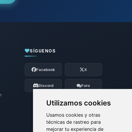
SÍGUENOS
Yupi, por fin alguien con quien hablar!
Soy Choupy, tu pequeno asistente de
Facebook
X
BoxToPlay. Cuentame que necesitas y
moveré mis pequenos circuitos para
ayudarte.
Discord
Foro
06/08/2026 20:42
n
Utilizamos cookies
Usamos cookies y otras
técnicas de rastreo para
mejorar tu experiencia de