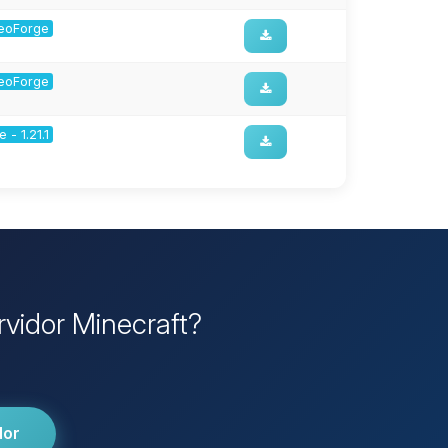
 NeoForge
 NeoForge
 - 1.21.1
rvidor Minecraft?
dor