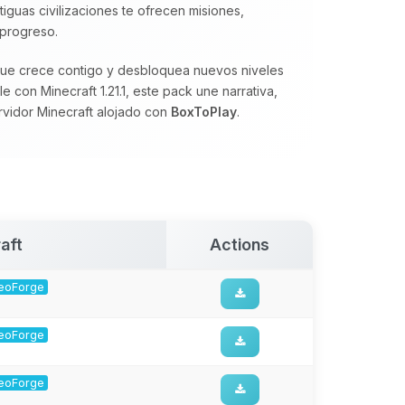
tiguas civilizaciones te ofrecen misiones,
 progreso.
 que crece contigo y desbloquea nuevos niveles
 con Minecraft 1.21.1, este pack une narrativa,
rvidor Minecraft alojado con
BoxToPlay
.
aft
Actions
 NeoForge
 NeoForge
 NeoForge