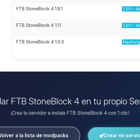
FTB StoneBlock 4 1.8.1
1.21.1 -
FTB StoneBlock 4 1.1.1
1.21.1 -
FTB StoneBlock 4 1.0.0
NeoForge
alar FTB StoneBlock 4 en tu propio Se
¡Crea tu servidor e instala FTB StoneBlock 4 con 1 clic!
Volver a la lista de modpacks
Crear mi servi