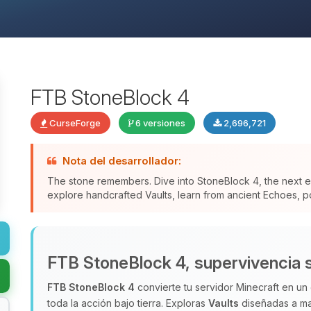
FTB StoneBlock 4
CurseForge
6 versiones
2,696,721
Nota del desarrollador:
The stone remembers. Dive into StoneBlock 4, the next ev
explore handcrafted Vaults, learn from ancient Echoes, po
FTB StoneBlock 4, supervivencia 
FTB StoneBlock 4
convierte tu servidor Minecraft en un 
toda la acción bajo tierra. Exploras
Vaults
diseñadas a ma