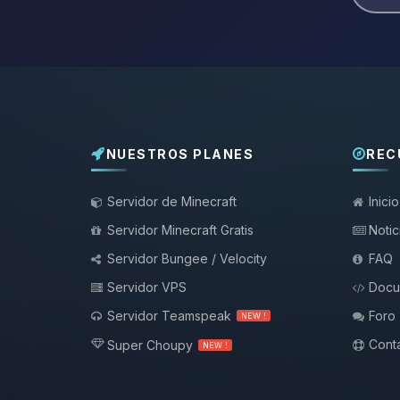
NUESTROS PLANES
REC
Servidor de Minecraft
Inicio
Servidor Minecraft Gratis
Notic
Servidor Bungee / Velocity
FAQ
Servidor VPS
Docu
Servidor Teamspeak
Foro
NEW !
Conta
Super Choupy
NEW !