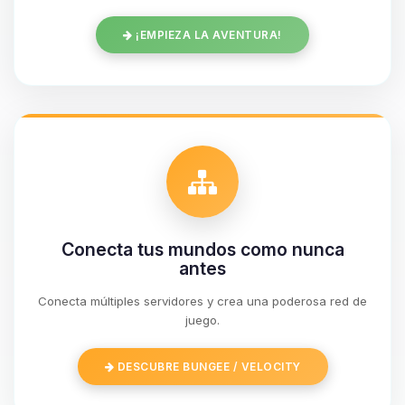
¡EMPIEZA LA AVENTURA!
Conecta tus mundos como nunca
antes
Conecta múltiples servidores y crea una poderosa red de
Yupi, por fin alguien con quien
juego.
hablar! Soy Choupy, tu pequeno
asistente de BoxToPlay. Cuentame
DESCUBRE BUNGEE / VELOCITY
que necesitas y moveré mis
pequenos circuitos para ayudarte.