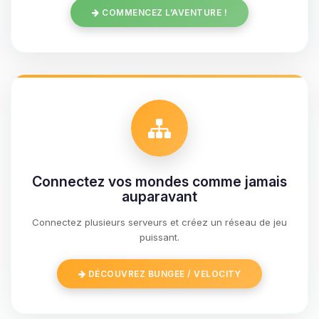
COMMENCEZ L’AVENTURE !
Connectez vos mondes comme jamais
auparavant
Connectez plusieurs serveurs et créez un réseau de jeu
Youpi, enfin quelqu’un pour me
puissant.
parler ! Moi c’est Choupy, ton petit
assistant BoxToPlay. Dis-moi ce dont
DÉCOUVREZ BUNGEE / VELOCITY
tu as besoin et je vais remuer mes
petits circuits pour t’aider.