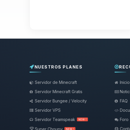
NUESTROS PLANES
REC
Servidor de Minecraft
Inicio
Servidor Minecraft Gratis
Notic
Servidor Bungee / Velocity
FAQ
Servidor VPS
Docu
Servidor Teamspeak
Foro
NEW !
Conta
Super Choupy
NEW !