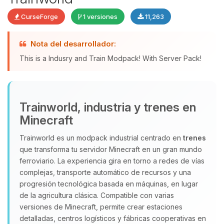
CurseForge
1 versiones
11,263
Yupi, por fin alguien con quien
Nota del desarrollador:
hablar! Soy Choupy, tu pequeno
This is a Indusry and Train Modpack! With Server Pack!
asistente de BoxToPlay. Cuentame
que necesitas y moveré mis
pequenos circuitos para ayudarte.
08/08/2026 14:40
Trainworld, industria y trenes en
Minecraft
Trainworld es un modpack industrial centrado en
trenes
que transforma tu servidor Minecraft en un gran mundo
ferroviario. La experiencia gira en torno a redes de vías
complejas, transporte automático de recursos y una
progresión tecnológica basada en máquinas, en lugar
de la agricultura clásica. Compatible con varias
versiones de Minecraft, permite crear estaciones
detalladas, centros logísticos y fábricas cooperativas en