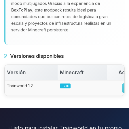
modo multijugador. Gracias a la experiencia de
BoxToPlay
, este modpack resulta ideal para
comunidades que buscan retos de logística a gran
escala y proyectos de infraestructura realistas en un
servidor Minecraft persistente.
Versiones disponibles
Versión
Minecraft
Act
Trainworld 1.2
1.7.10
¿Listo para instalar Trainworld en tu propio