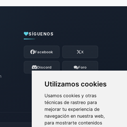
SÍGUENOS
Yupi, por fin alguien con quien hablar!
Soy Choupy, tu pequeno asistente de
Facebook
X
BoxToPlay. Cuentame que necesitas y
moveré mis pequenos circuitos para
ayudarte.
Discord
Foro
06/08/2026 04:44
n
Utilizamos cookies
Usamos cookies y otras
técnicas de rastreo para
mejorar tu experiencia de
navegación en nuestra web,
para mostrarte contenidos