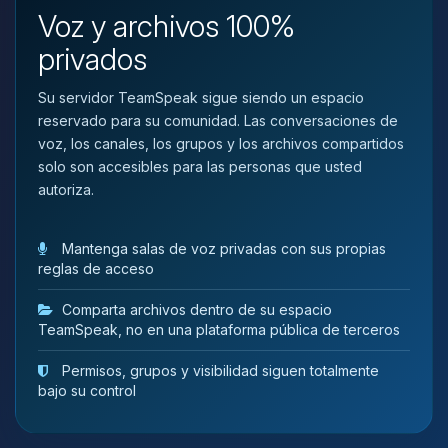
que necesitas y moveré mis
Voz y archivos 100%
pequenos circuitos para ayudarte.
privados
06/08/2026 15:57
Su servidor TeamSpeak sigue siendo un espacio
reservado para su comunidad. Las conversaciones de
voz, los canales, los grupos y los archivos compartidos
solo son accesibles para las personas que usted
autoriza.
Mantenga salas de voz privadas con sus propias
reglas de acceso
Comparta archivos dentro de su espacio
TeamSpeak, no en una plataforma pública de terceros
Permisos, grupos y visibilidad siguen totalmente
bajo su control