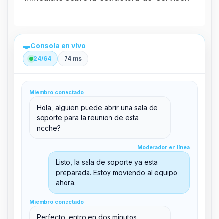
Consola en vivo
24/64
74 ms
Administración directa desde el panel
Miembro conectado
clid 42
Hola, alguien puede abrir una sala de
soporte para la reunion de esta
noche?
Moderador en línea
Moderador en línea
support@boxtoplay.com
Listo, la sala de soporte ya esta
Sala principal
preparada. Estoy moviendo al equipo
ahora.
Miembro conectado
Sala de soporte
Miembro conectado
Perfecto, entro en dos minutos.