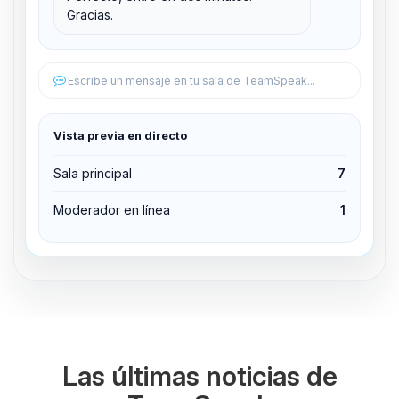
Gracias.
Editar permisos
Editar permisos
Escribe un mensaje en tu sala de TeamSpeak...
Expulsar del canal
Vista previa en directo
Sala principal
7
Moderador en línea
1
Las últimas noticias de