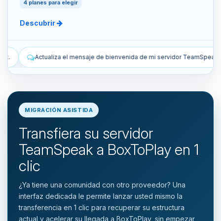
4 planes para elegir
Descubrir
e bienvenida de mi servidor TeamSpeak.
Lista los snapshots manual
MIGRACIÓN ASISTIDA
Transfiera su servidor
TeamSpeak a BoxToPlay en 1
clic
¿Ya tiene una comunidad con otro proveedor? Una
interfaz dedicada le permite lanzar usted mismo la
transferencia en 1 clic para recuperar su estructura
actual y acelerar su llegada a BoxToPlay, sin empezar