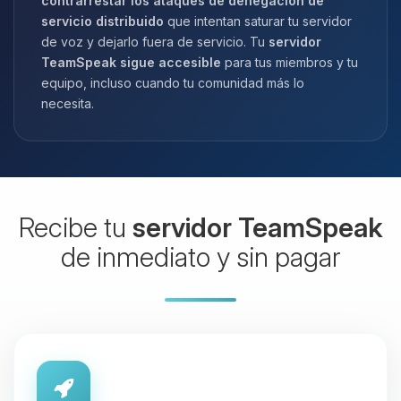
contrarrestar los ataques de denegación de
servicio distribuido
que intentan saturar tu servidor
de voz y dejarlo fuera de servicio. Tu
servidor
TeamSpeak sigue accesible
para tus miembros y tu
equipo, incluso cuando tu comunidad más lo
necesita.
Recibe tu
servidor TeamSpeak
de inmediato y sin pagar