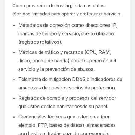
hablar! Soy Choupy, tu pequeno
Como proveedor de hosting, tratamos datos
asistente de BoxToPlay. Cuentame
que necesitas y moveré mis
técnicos limitados para operar y proteger el servicio.
pequenos circuitos para ayudarte.
Metadatos de conexión como direcciones IP,
07/08/2026 12:23
marcas de tiempo y servicio/puerto utilizado
(registros rotativos).
Métricas de tráfico y recursos (CPU, RAM,
disco, ancho de banda) para la operación del
servicio y la prevención de abusos.
Telemetría de mitigación DDoS e indicadores de
amenazas de nuestros socios de protección.
Registros de consola y procesos del servidor
que usted decide habilitar desde su panel.
Credenciales técnicas que usted crea (por
ejemplo, FTP, bases de datos), almacenadas
con hash o cifradas cuando corresponda.