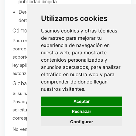
publicidad dirigida.
Derecho a no ser discriminado por ejercer sus
Utilizamos cookies
derechos.
Cómo ejercer sus derechos
Usamos cookies y otras técnicas
de rastreo para mejorar tu
Para enviar una solicitud (acceso, eliminación,
experiencia de navegación en
corrección, portabilidad u opt-out), abra un ticket de
nuestra web, para mostrarte
soporte:
/tickets
. Verificaremos su solicitud según la
contenidos personalizados y
ley aplicable. Se aceptan solicitudes por agente
anuncios adecuados, para analizar
autorizado con la debida prueba.
el tráfico en nuestra web y para
comprender de donde llegan
Global Privacy Control (GPC)
nuestros visitantes.
Si su navegador o extensión envía una señal Global
🍪
Aceptar
Privacy Control (GPC), la tratamos como una
solicitud de exclusión de venta/compartir cuando
Rechazar
corresponda.
Configurar
No vendemos ni compartimos información personal