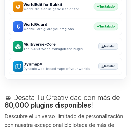
WorldEdit for Bukkit
Instalado
WorldEdit is an in-game map editor...
WorldGuard
Instalado
WorldGuard guard your regions.
Multiverse-Core
Instalar
The Bukkit World Management Plugin
Dynmap®
Instalar
Dynamic web-based maps of your worlds
🧫 Desata Tu Creatividad con más de
60,000 plugins disponibles
!
Descubre el universo ilimitado de personalización
con nuestra excepcional biblioteca de más de