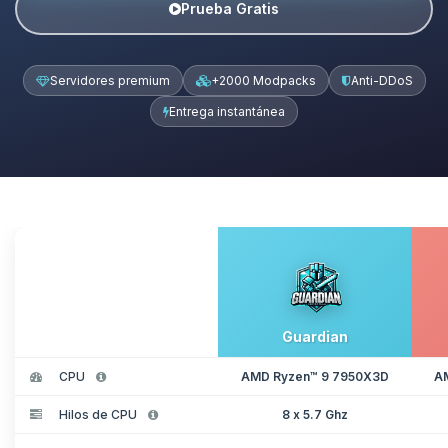
Prueba Gratis
Servidores premium
+2000 Modpacks
Anti-DDoS
Entrega instantánea
Guardian
CPU
AMD Ryzen™ 9 7950X3D
A
Hilos de CPU
8 x 5.7 Ghz