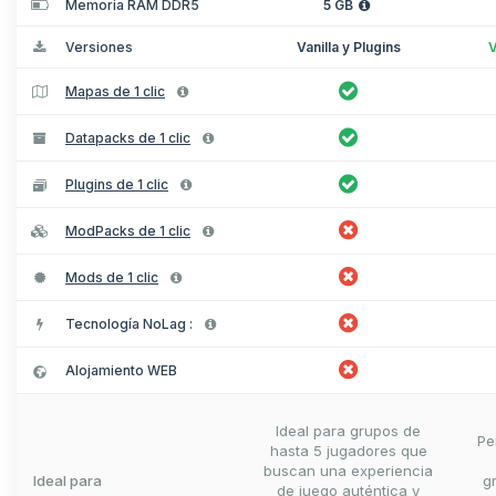
Memoria RAM DDR5
5 GB
Versiones
Vanilla y Plugins
V
Mapas de 1 clic
Datapacks de 1 clic
Plugins de 1 clic
ModPacks de 1 clic
Mods de 1 clic
Tecnología NoLag :
Alojamiento WEB
Ideal para grupos de
Pe
hasta 5 jugadores que
buscan una experiencia
Ideal para
g
de juego auténtica y