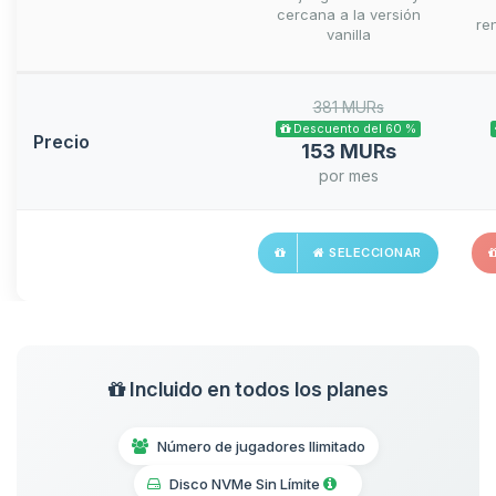
cercana a la versión
ren
vanilla
381 MURs
Descuento del 60 %
Precio
153 MURs
por mes
SELECCIONAR
Incluido en todos los planes
Número de jugadores Ilimitado
Disco NVMe Sin Límite