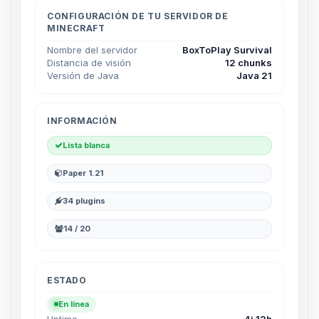
hablar! Soy Choupy, tu pequeno
asistente de BoxToPlay. Cuentame
CONFIGURACIÓN DE TU SERVIDOR DE
MINECRAFT
que necesitas y moveré mis
pequenos circuitos para ayudarte.
Nombre del servidor
BoxToPlay Survival
Distancia de visión
12 chunks
08/08/2026 08:39
Versión de Java
Java 21
INFORMACIÓN
Lista blanca
Paper 1.21
34 plugins
14 / 20
ESTADO
En línea
Uptime
4j 12h