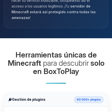
hacer su servicio inutilizable, bloqueando así el
acceso a los usuarios legítimos. ¡Tu
servidor de
Minecraft estará así protegido contra todas las
amenazas
!
Herramientas únicas de
Minecraft
para descubrir
solo
en BoxToPlay
Gestión de plugins
60 000+ plugins