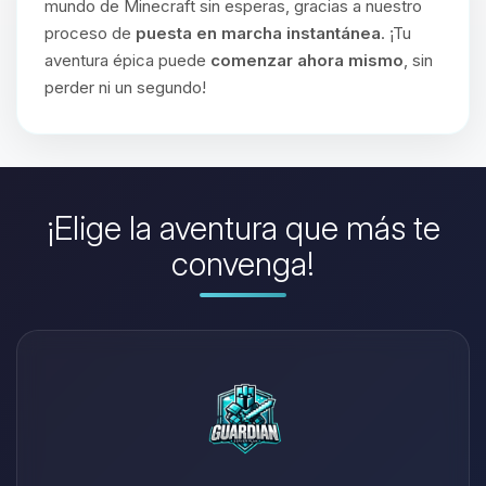
mundo de Minecraft sin esperas, gracias a nuestro
proceso de
puesta en marcha instantánea
. ¡Tu
aventura épica puede
comenzar ahora mismo
, sin
perder ni un segundo!
¡Elige la aventura que más te
convenga!