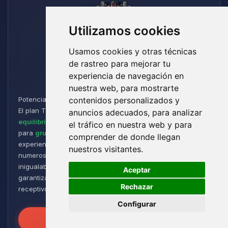
Utilizamos cookies
Usamos cookies y otras técnicas
de rastreo para mejorar tu
Titan
experiencia de navegación en
nuestra web, para mostrarte
Potencia y Resistencia para los Aventureros de Minecraft:
contenidos personalizados y
El plan Titan está diseñado para jugadores que buscan un
anuncios adecuados, para analizar
equilibrio perfecto entre rendimiento y flexibilidad
. Ideal
el tráfico en nuestra web y para
para
grupos de tamaño medio a grande
, ofrece una
comprender de donde llegan
experiencia de juego fluida y receptiva, incluso con
nuestros visitantes.
numerosos plugins y modpacks. Disfruta de una estabilidad
🍪
inigualable para sesiones de juego intensas y prolongadas,
Aceptar
garantizando que tus mundos permanezcan robustos y
Rechazar
receptivos!
Configurar
Desata el Poder