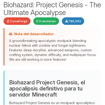
Biohazard: Project Genesis - The
Ultimate Apocalypse
CurseForge
3 versiones
789,593
Nota del desarrollador:
Yupi, por fin alguien con quien
A groundbreaking apocalyptic modpack blending
hablar! Soy Choupy, tu pequeno
nuclear fallout with zombie and fungal nightmares.
asistente de BoxToPlay. Cuentame
Features deep storyline, advanced weapons, custom
que necesitas y moveré mis
crafting system, dynamic difficulty, and multiplayer focus.
We are still working in more features!
pequenos circuitos para ayudarte.
07/08/2026 19:40
Biohazard Project Genesis, el
apocalipsis definitivo para tu
servidor Minecraft
Biohazard Project Genesis es un modpack apocalíptico