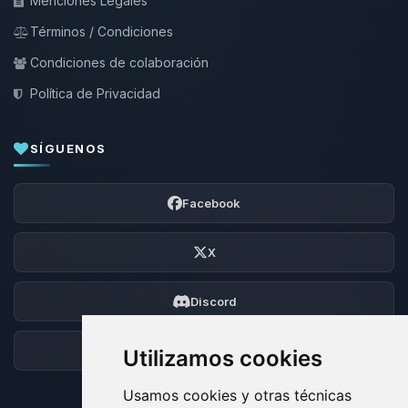
Menciones Legales
Términos / Condiciones
Condiciones de colaboración
Política de Privacidad
SÍGUENOS
Facebook
X
Discord
Foro
Utilizamos cookies
Usamos cookies y otras técnicas