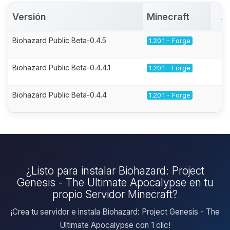
Versión
Minecraft
A
Biohazard Public Beta-0.4.5
1.20.1 - Forge
Biohazard Public Beta-0.4.4.1
1.20.1 - Forge
Biohazard Public Beta-0.4.4
1.20.1 - Forge
¿Listo para instalar Biohazard: Project
Genesis - The Ultimate Apocalypse en tu
propio Servidor Minecraft?
¡Crea tu servidor e instala Biohazard: Project Genesis - The
Ultimate Apocalypse con 1 clic!