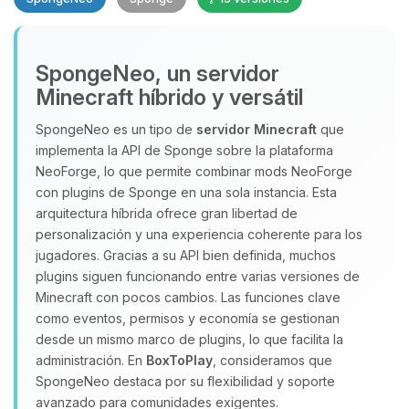
SpongeNeo, un servidor
Minecraft híbrido y versátil
SpongeNeo es un tipo de
servidor Minecraft
que
implementa la API de Sponge sobre la plataforma
Yupi, por fin alguien con quien
NeoForge, lo que permite combinar mods NeoForge
hablar! Soy Choupy, tu pequeno
con plugins de Sponge en una sola instancia. Esta
asistente de BoxToPlay. Cuentame
arquitectura híbrida ofrece gran libertad de
que necesitas y moveré mis
personalización y una experiencia coherente para los
pequenos circuitos para ayudarte.
jugadores. Gracias a su API bien definida, muchos
07/08/2026 19:30
plugins siguen funcionando entre varias versiones de
Minecraft con pocos cambios. Las funciones clave
como eventos, permisos y economía se gestionan
desde un mismo marco de plugins, lo que facilita la
administración. En
BoxToPlay
, consideramos que
SpongeNeo destaca por su flexibilidad y soporte
avanzado para comunidades exigentes.