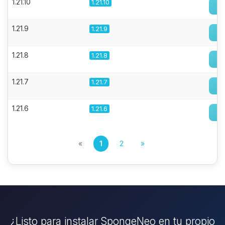
1.21.10
1.21.10
1.21.9
1.21.9
1.21.8
1.21.8
1.21.7
1.21.7
1.21.6
1.21.6
«
1
2
»
¿Listo para instalar SpongeNeo en tu propio