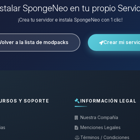
nstalar SpongeNeo en tu propio Servi
¡Crea tu servidor e instala SpongeNeo con 1 clic!
Volver a la lista de modpacks
Crear mi servi
URSOS Y SOPORTE
INFORMACIÓN LEGAL
Nuestra Compañía
ias
Menciones Legales
Términos / Condiciones