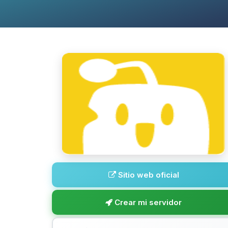
Sitio web oficial
Crear mi servidor