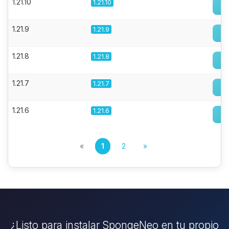
1.21.10
1.21.10
1.21.9
1.21.9
1.21.8
1.21.8
1.21.7
1.21.7
1.21.6
1.21.6
«
1
2
»
¿Listo para instalar SpongeNeo en tu propio