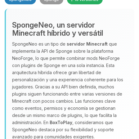
SpongeNeo, un servidor
Minecraft híbrido y versátil
SpongeNeo es un tipo de
servidor Minecraft
que
implementa la API de Sponge sobre la plataforma
Yupi, por fin alguien con quien
NeoForge, lo que permite combinar mods NeoForge
hablar! Soy Choupy, tu pequeno
con plugins de Sponge en una sola instancia. Esta
asistente de BoxToPlay. Cuentame
arquitectura híbrida ofrece gran libertad de
que necesitas y moveré mis
personalización y una experiencia coherente para los
pequenos circuitos para ayudarte.
jugadores. Gracias a su API bien definida, muchos
08/08/2026 22:44
plugins siguen funcionando entre varias versiones de
Minecraft con pocos cambios. Las funciones clave
como eventos, permisos y economía se gestionan
desde un mismo marco de plugins, lo que facilita la
administración. En
BoxToPlay
, consideramos que
SpongeNeo destaca por su flexibilidad y soporte
avanzado para comunidades exigentes.