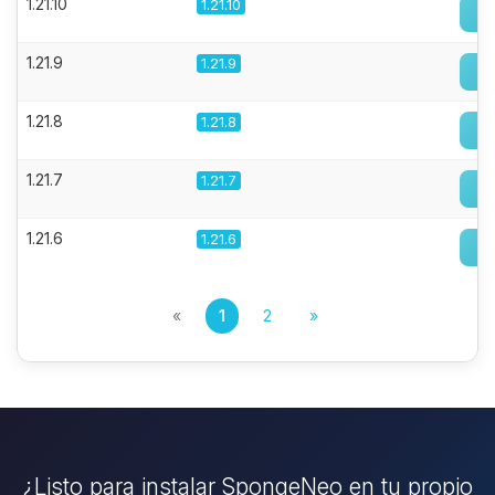
1.21.10
1.21.10
1.21.9
1.21.9
1.21.8
1.21.8
1.21.7
1.21.7
1.21.6
1.21.6
«
1
2
»
¿Listo para instalar SpongeNeo en tu propio