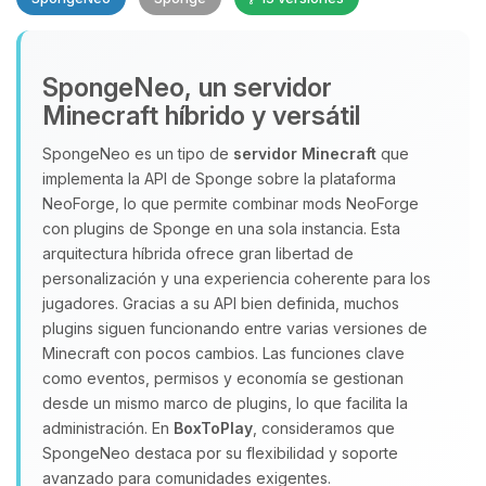
SpongeNeo, un servidor
Minecraft híbrido y versátil
SpongeNeo es un tipo de
servidor Minecraft
que
implementa la API de Sponge sobre la plataforma
Yupi, por fin alguien con quien
NeoForge, lo que permite combinar mods NeoForge
hablar! Soy Choupy, tu pequeno
con plugins de Sponge en una sola instancia. Esta
asistente de BoxToPlay. Cuentame
arquitectura híbrida ofrece gran libertad de
que necesitas y moveré mis
personalización y una experiencia coherente para los
pequenos circuitos para ayudarte.
jugadores. Gracias a su API bien definida, muchos
08/08/2026 07:41
plugins siguen funcionando entre varias versiones de
Minecraft con pocos cambios. Las funciones clave
como eventos, permisos y economía se gestionan
desde un mismo marco de plugins, lo que facilita la
administración. En
BoxToPlay
, consideramos que
SpongeNeo destaca por su flexibilidad y soporte
avanzado para comunidades exigentes.