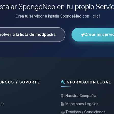
nstalar SpongeNeo en tu propio Servi
¡Crea tu servidor e instala SpongeNeo con 1 clic!
Volver a la lista de modpacks
Crear mi servi
URSOS Y SOPORTE
INFORMACIÓN LEGAL
Nuestra Compañía
ias
Menciones Legales
Términos / Condiciones