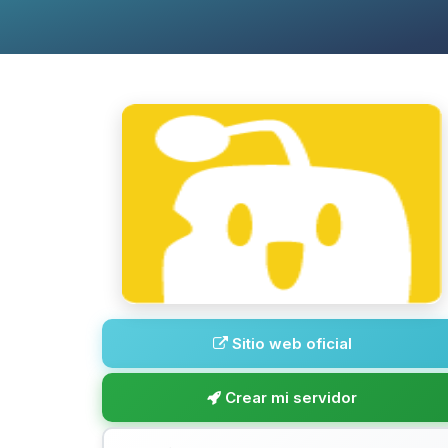
Sitio web oficial
Crear mi servidor