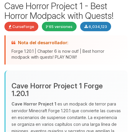
Cave Horror Project 1 - Best
Horror Modpack with Quests!
CurseForge
65 versiones
6,034,123
Nota del desarrollador:
Forge 1.20.1 | Chapter 6 is now out! | Best horror
modpack with quests! PLAY NOW!
Yupi, por fin alguien con quien
hablar! Soy Choupy, tu pequeno
Cave Horror Project 1 Forge
asistente de BoxToPlay. Cuentame
que necesitas y moveré mis
1.20.1
pequenos circuitos para ayudarte.
Cave Horror Project 1
es un modpack de terror para
08/08/2026 09:07
servidor Minecraft Forge 1.20.1 que convierte las cuevas
en escenarios de suspense constante. La experiencia
se organiza en varios capítulos con una larga línea de
misiones, eventos guiados y secretos que amplían la