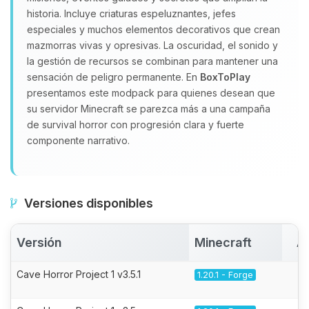
historia. Incluye criaturas espeluznantes, jefes
especiales y muchos elementos decorativos que crean
mazmorras vivas y opresivas. La oscuridad, el sonido y
la gestión de recursos se combinan para mantener una
sensación de peligro permanente. En
BoxToPlay
presentamos este modpack para quienes desean que
su servidor Minecraft se parezca más a una campaña
de survival horror con progresión clara y fuerte
componente narrativo.
Versiones disponibles
Versión
Minecraft
A
Cave Horror Project 1 v3.5.1
1.20.1 - Forge