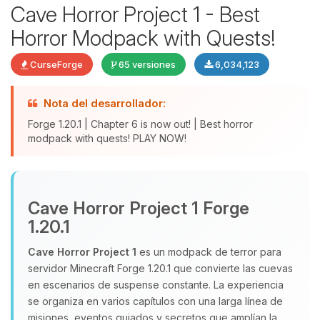
Cave Horror Project 1 - Best
Horror Modpack with Quests!
CurseForge
65 versiones
6,034,123
Nota del desarrollador:
Forge 1.20.1 | Chapter 6 is now out! | Best horror
modpack with quests! PLAY NOW!
Yupi, por fin alguien con quien
hablar! Soy Choupy, tu pequeno
Cave Horror Project 1 Forge
asistente de BoxToPlay. Cuentame
que necesitas y moveré mis
1.20.1
pequenos circuitos para ayudarte.
Cave Horror Project 1
es un modpack de terror para
08/08/2026 23:30
servidor Minecraft Forge 1.20.1 que convierte las cuevas
en escenarios de suspense constante. La experiencia
se organiza en varios capítulos con una larga línea de
misiones, eventos guiados y secretos que amplían la