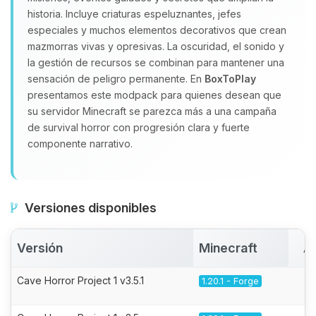
historia. Incluye criaturas espeluznantes, jefes
especiales y muchos elementos decorativos que crean
mazmorras vivas y opresivas. La oscuridad, el sonido y
la gestión de recursos se combinan para mantener una
sensación de peligro permanente. En
BoxToPlay
presentamos este modpack para quienes desean que
su servidor Minecraft se parezca más a una campaña
de survival horror con progresión clara y fuerte
componente narrativo.
Versiones disponibles
Versión
Minecraft
A
Cave Horror Project 1 v3.5.1
1.20.1 - Forge