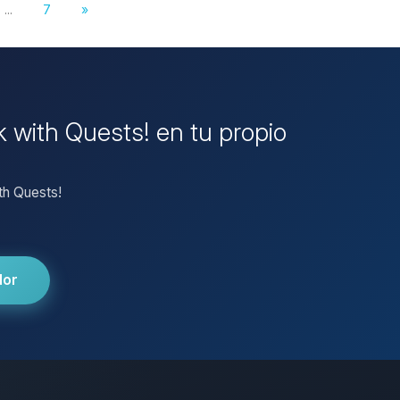
...
7
»
k with Quests! en tu propio
th Quests!
dor