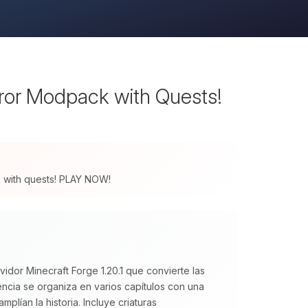
rror Modpack with Quests!
ck with quests! PLAY NOW!
idor Minecraft Forge 1.20.1 que convierte las
cia se organiza en varios capítulos con una
plían la historia. Incluye criaturas