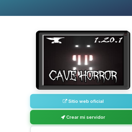
Sitio web oficial
Crear mi servidor