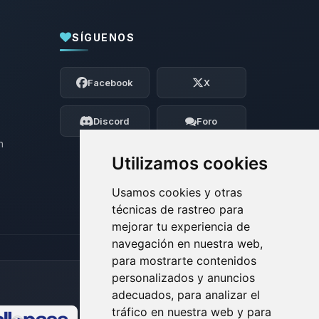
SÍGUENOS
Yupi, por fin alguien con quien hablar!
Soy Choupy, tu pequeno asistente de
Facebook
X
BoxToPlay. Cuentame que necesitas y
moveré mis pequenos circuitos para
ayudarte.
Discord
Foro
07/08/2026 10:53
n
Utilizamos cookies
Usamos cookies y otras
técnicas de rastreo para
mejorar tu experiencia de
navegación en nuestra web,
para mostrarte contenidos
personalizados y anuncios
adecuados, para analizar el
tráfico en nuestra web y para