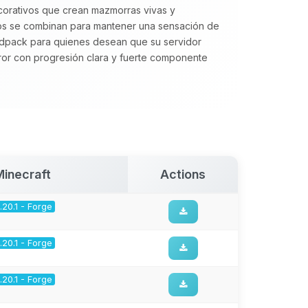
corativos que crean mazmorras vivas y
rsos se combinan para mantener una sensación de
pack para quienes desean que su servidor
ror con progresión clara y fuerte componente
Minecraft
Actions
1.20.1 - Forge
1.20.1 - Forge
1.20.1 - Forge