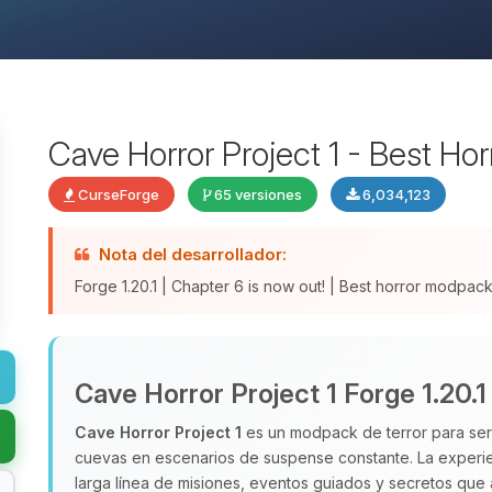
Cave Horror Project 1 - Best Ho
CurseForge
65 versiones
6,034,123
Nota del desarrollador:
Forge 1.20.1 | Chapter 6 is now out! | Best horror modpa
Cave Horror Project 1 Forge 1.20.1
Cave Horror Project 1
es un modpack de terror para serv
cuevas en escenarios de suspense constante. La experien
larga línea de misiones, eventos guiados y secretos que am