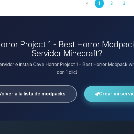
«
1
2
3
Horror Project 1 - Best Horror Modpac
Servidor Minecraft?
servidor e instala Cave Horror Project 1 - Best Horror Modpack wi
con 1 clic!
Volver a la lista de modpacks
Crear mi servi