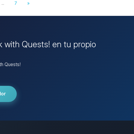
...
7
»
k with Quests! en tu propio
th Quests!
dor