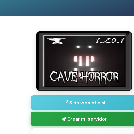
Sitio web oficial
Crear mi servidor