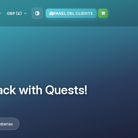
GBP (£)
PANEL DEL CLIENTE
ack with Quests!
diarias