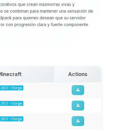
corativos que crean mazmorras vivas y
rsos se combinan para mantener una sensación de
pack para quienes desean que su servidor
ror con progresión clara y fuerte componente
Minecraft
Actions
1.20.1 - Forge
1.20.1 - Forge
1.20.1 - Forge