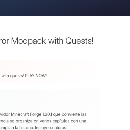
rror Modpack with Quests!
ck with quests! PLAY NOW!
idor Minecraft Forge 1.20.1 que convierte las
cia se organiza en varios capítulos con una
plían la historia. Incluye criaturas