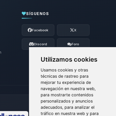
SÍGUENOS
Yupi, por fin alguien con quien hablar!
Soy Choupy, tu pequeno asistente de
Facebook
X
BoxToPlay. Cuentame que necesitas y
moveré mis pequenos circuitos para
ayudarte.
Discord
Foro
08/08/2026 13:52
n
Utilizamos cookies
Usamos cookies y otras
técnicas de rastreo para
mejorar tu experiencia de
navegación en nuestra web,
para mostrarte contenidos
personalizados y anuncios
adecuados, para analizar el
tráfico en nuestra web y para