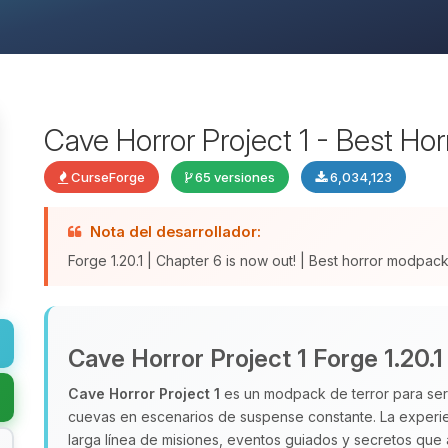
Cave Horror Project 1 - Best Ho
CurseForge
65 versiones
6,034,123
Nota del desarrollador:
Forge 1.20.1 | Chapter 6 is now out! | Best horror modpa
Cave Horror Project 1 Forge 1.20.1
Cave Horror Project 1
es un modpack de terror para serv
cuevas en escenarios de suspense constante. La experien
larga línea de misiones, eventos guiados y secretos que am