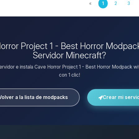
«
1
2
3
Horror Project 1 - Best Horror Modpac
Servidor Minecraft?
servidor e instala Cave Horror Project 1 - Best Horror Modpack wi
con 1 clic!
Volver a la lista de modpacks
Crear mi servi