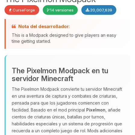
CurseForge
14 versiones
20,007,639
Nota del desarrollador:
This is a Modpack designed to give players an easy
time getting started.
Yupi, por fin alguien con quien
The Pixelmon Modpack en tu
hablar! Soy Choupy, tu pequeno
servidor Minecraft
asistente de BoxToPlay. Cuentame
que necesitas y moveré mis
The Pixelmon Modpack convierte tu servidor Minecraft
pequenos circuitos para ayudarte.
en una aventura de captura y combates de criaturas,
08/08/2026 06:54
pensada para que los jugadores comiencen con
facilidad. Basado en el mod principal
Pixelmon
, añade
cientos de criaturas únicas, batallas por turnos,
habilidades especiales y un sistema de progresión que
recuerda a un completo juego de rol. Mods adicionales