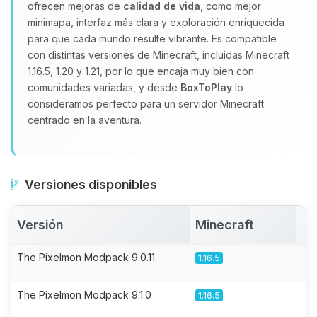
ofrecen mejoras de
calidad de vida
, como mejor
minimapa, interfaz más clara y exploración enriquecida
para que cada mundo resulte vibrante. Es compatible
con distintas versiones de Minecraft, incluidas Minecraft
1.16.5, 1.20 y 1.21, por lo que encaja muy bien con
comunidades variadas, y desde
BoxToPlay
lo
consideramos perfecto para un servidor Minecraft
centrado en la aventura.
Versiones disponibles
Versión
Minecraft
A
The Pixelmon Modpack 9.0.11
1.16.5
The Pixelmon Modpack 9.1.0
1.16.5