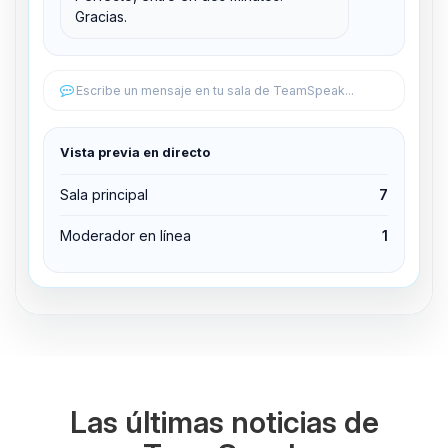
Gracias.
Editar permisos
Editar permisos
Escribe un mensaje en tu sala de TeamSpeak...
Expulsar del canal
Vista previa en directo
Sala principal
7
Moderador en línea
1
Las últimas noticias de