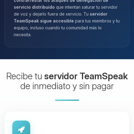
contrarrestar los ataques de denegación de
servicio distribuido
que intentan saturar tu servidor
de voz y dejarlo fuera de servicio. Tu
servidor
TeamSpeak sigue accesible
para tus miembros y tu
equipo, incluso cuando tu comunidad más lo
necesita.
Recibe tu
servidor TeamSpeak
de inmediato y sin pagar