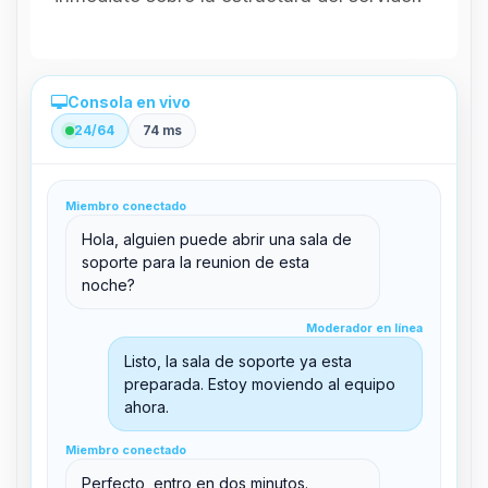
Consola en vivo
24/64
74 ms
Administración directa desde el panel
Miembro conectado
clid 42
Hola, alguien puede abrir una sala de
soporte para la reunion de esta
noche?
Moderador en línea
Moderador en línea
support@boxtoplay.com
Listo, la sala de soporte ya esta
Sala principal
preparada. Estoy moviendo al equipo
ahora.
Miembro conectado
Sala de soporte
Miembro conectado
Perfecto, entro en dos minutos.