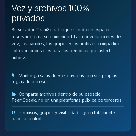
que necesitas y moveré mis
Voz y archivos 100%
pequenos circuitos para ayudarte.
privados
09/08/2026 16:46
Su servidor TeamSpeak sigue siendo un espacio
reservado para su comunidad. Las conversaciones de
voz, los canales, los grupos y los archivos compartidos
solo son accesibles para las personas que usted
autoriza.
Mantenga salas de voz privadas con sus propias
reglas de acceso
Comparta archivos dentro de su espacio
TeamSpeak, no en una plataforma pública de terceros
Permisos, grupos y visibilidad siguen totalmente
bajo su control