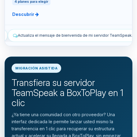
4 planes para elegir
Descubrir
nvenida de mi servidor TeamSpeak.
Lista los snapshots manuales y
MIGRACIÓN ASISTIDA
Transfiera su servidor
TeamSpeak a BoxToPlay en 1
clic
¿Ya tiene una comunidad con otro proveedor? Una
interfaz dedicada le permite lanzar usted mismo la
transferencia en 1 clic para recuperar su estructura
actual y acelerar su llegada a BoxToPlay, sin empezar