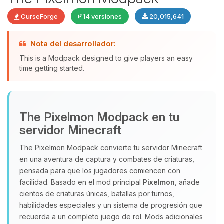
CurseForge
14 versiones
20,015,641
Nota del desarrollador:
This is a Modpack designed to give players an easy
time getting started.
Yupi, por fin alguien con quien
The Pixelmon Modpack en tu
hablar! Soy Choupy, tu pequeno
servidor Minecraft
asistente de BoxToPlay. Cuentame
que necesitas y moveré mis
The Pixelmon Modpack convierte tu servidor Minecraft
pequenos circuitos para ayudarte.
en una aventura de captura y combates de criaturas,
10/08/2026 15:00
pensada para que los jugadores comiencen con
facilidad. Basado en el mod principal
Pixelmon
, añade
cientos de criaturas únicas, batallas por turnos,
habilidades especiales y un sistema de progresión que
recuerda a un completo juego de rol. Mods adicionales