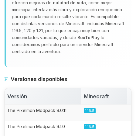
ofrecen mejoras de
calidad de vida
, como mejor
minimapa, interfaz más clara y exploración enriquecida
para que cada mundo resulte vibrante. Es compatible
con distintas versiones de Minecraft, incluidas Minecraft
1.16.5, 1.20 y 1.21, por lo que encaja muy bien con
comunidades variadas, y desde
BoxToPlay
lo
consideramos perfecto para un servidor Minecraft
centrado en la aventura.
Versiones disponibles
Versión
Minecraft
A
The Pixelmon Modpack 9.0.11
1.16.5
The Pixelmon Modpack 9.1.0
1.16.5