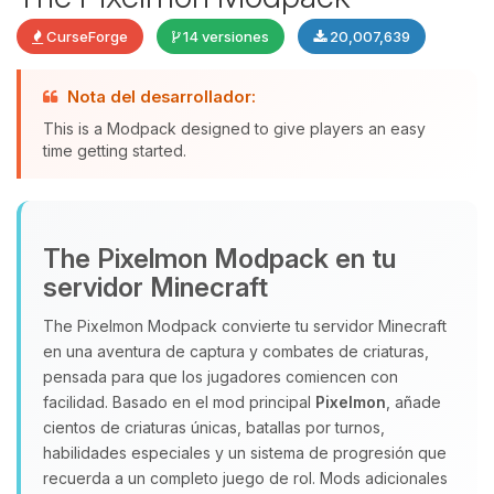
CurseForge
14 versiones
20,007,639
Nota del desarrollador:
This is a Modpack designed to give players an easy
time getting started.
Yupi, por fin alguien con quien
The Pixelmon Modpack en tu
hablar! Soy Choupy, tu pequeno
servidor Minecraft
asistente de BoxToPlay. Cuentame
que necesitas y moveré mis
The Pixelmon Modpack convierte tu servidor Minecraft
pequenos circuitos para ayudarte.
en una aventura de captura y combates de criaturas,
08/08/2026 08:11
pensada para que los jugadores comiencen con
facilidad. Basado en el mod principal
Pixelmon
, añade
cientos de criaturas únicas, batallas por turnos,
habilidades especiales y un sistema de progresión que
recuerda a un completo juego de rol. Mods adicionales