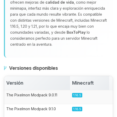
ofrecen mejoras de
calidad de vida
, como mejor
minimapa, interfaz más clara y exploración enriquecida
para que cada mundo resulte vibrante. Es compatible
con distintas versiones de Minecraft, incluidas Minecraft
1.16.5, 1.20 y 1.21, por lo que encaja muy bien con
comunidades variadas, y desde
BoxToPlay
lo
consideramos perfecto para un servidor Minecraft
centrado en la aventura.
Versiones disponibles
Versión
Minecraft
A
The Pixelmon Modpack 9.0.11
1.16.5
The Pixelmon Modpack 9.1.0
1.16.5