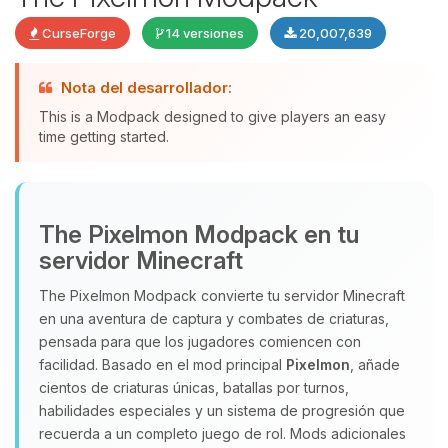
CurseForge
14 versiones
20,007,639
Nota del desarrollador:
This is a Modpack designed to give players an easy
time getting started.
Yupi, por fin alguien con quien
The Pixelmon Modpack en tu
hablar! Soy Choupy, tu pequeno
servidor Minecraft
asistente de BoxToPlay. Cuentame
que necesitas y moveré mis
The Pixelmon Modpack convierte tu servidor Minecraft
pequenos circuitos para ayudarte.
en una aventura de captura y combates de criaturas,
08/08/2026 10:17
pensada para que los jugadores comiencen con
facilidad. Basado en el mod principal
Pixelmon
, añade
cientos de criaturas únicas, batallas por turnos,
habilidades especiales y un sistema de progresión que
recuerda a un completo juego de rol. Mods adicionales