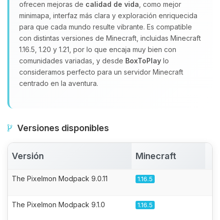
ofrecen mejoras de
calidad de vida
, como mejor
minimapa, interfaz más clara y exploración enriquecida
para que cada mundo resulte vibrante. Es compatible
con distintas versiones de Minecraft, incluidas Minecraft
1.16.5, 1.20 y 1.21, por lo que encaja muy bien con
comunidades variadas, y desde
BoxToPlay
lo
consideramos perfecto para un servidor Minecraft
centrado en la aventura.
Versiones disponibles
Versión
Minecraft
A
The Pixelmon Modpack 9.0.11
1.16.5
The Pixelmon Modpack 9.1.0
1.16.5