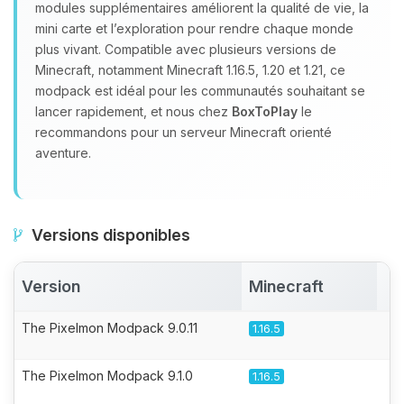
modules supplémentaires améliorent la qualité de vie, la
mini carte et l’exploration pour rendre chaque monde
plus vivant. Compatible avec plusieurs versions de
Minecraft, notamment Minecraft 1.16.5, 1.20 et 1.21, ce
modpack est idéal pour les communautés souhaitant se
lancer rapidement, et nous chez
BoxToPlay
le
recommandons pour un serveur Minecraft orienté
aventure.
Versions disponibles
Version
Minecraft
A
The Pixelmon Modpack 9.0.11
1.16.5
The Pixelmon Modpack 9.1.0
1.16.5