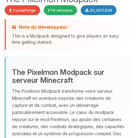
CurseForge
14 versions
20,007,639
Note du développeur :
This is a Modpack designed to give players an easy
time getting started.
Youpi, enfin quelqu’un pour me
The Pixelmon Modpack sur
parler ! Moi c’est Choupy, ton petit
serveur Minecraft
assistant BoxToPlay. Dis-moi ce dont
tu as besoin et je vais remuer mes
The Pixelmon Modpack transforme votre serveur
petits circuits pour t’aider.
Minecraft en aventure inspirée des créatures de
capture et de combat, avec un démarrage
07/08/2026 à 17:31
particulièrement accessible. Le cœur du modpack
repose sur le mod Pixelmon, qui ajoute des centaines
de créatures, des combats stratégiques, des capacités
spéciales et un système de progression complet. Des