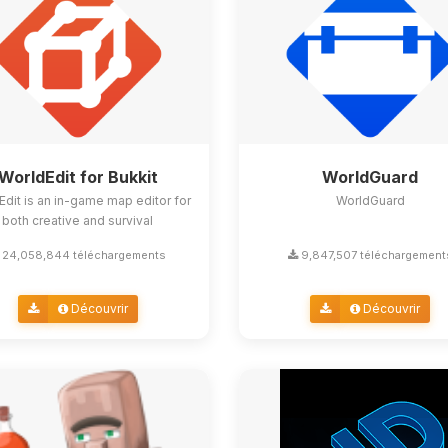
WorldEdit for Bukkit
WorldGuard
Edit is an in-game map editor for
WorldGuard
both creative and survival
24,058,844 téléchargements
9,847,507 téléchargement
Découvrir
Découvrir