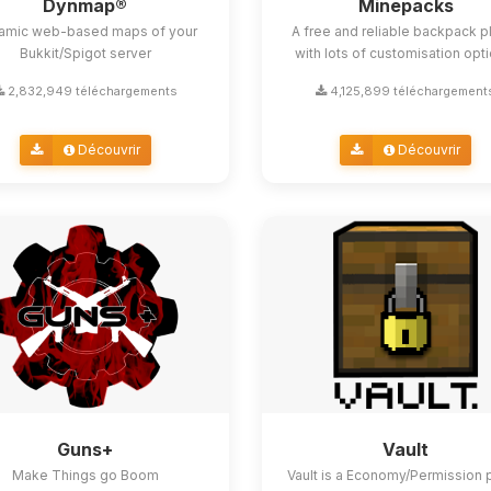
Dynmap®
Minepacks
amic web-based maps of your
A free and reliable backpack p
Bukkit/Spigot server
with lots of customisation opt
2,832,949 téléchargements
4,125,899 téléchargement
Découvrir
Découvrir
Guns+
Vault
Make Things go Boom
Vault is a Economy/Permission 