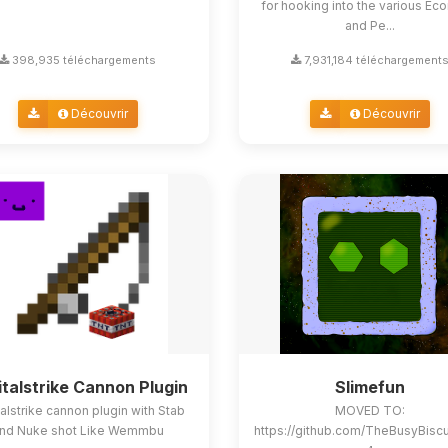
for hooking into the various E
and Pe...
398,935 téléchargements
7,931,184 téléchargement
Découvrir
Découvrir
italstrike Cannon Plugin
Slimefun
alstrike cannon plugin with Stab
MOVED TO:
nd Nuke shot Like Wemmbu
https://github.com/TheBusyBisc