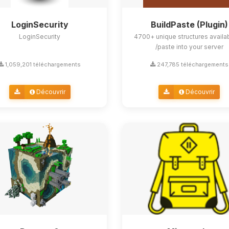
LoginSecurity
BuildPaste (Plugin)
LoginSecurity
4700+ unique structures availa
/paste into your server
1,059,201 téléchargements
247,785 téléchargements
Découvrir
Découvrir