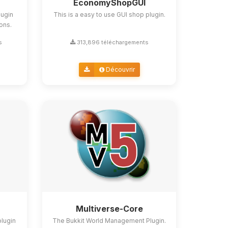
EconomyShopGUI
lugin
This is a easy to use GUI shop plugin.
ions.
s
313,896 téléchargements
Découvrir
Multiverse-Core
plugin
The Bukkit World Management Plugin.