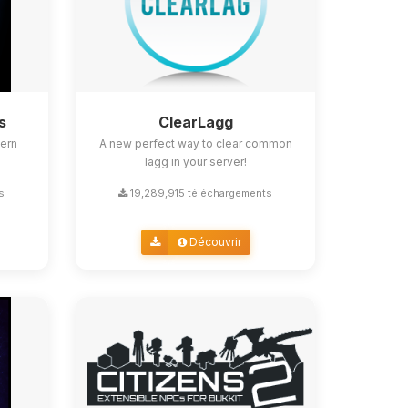
s
ClearLagg
ern
A new perfect way to clear common
lagg in your server!
s
19,289,915 téléchargements
Découvrir