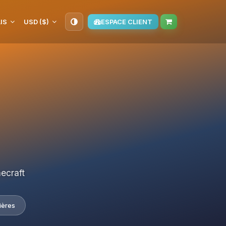
IS
USD ($)
ESPACE CLIENT
ecraft
ières