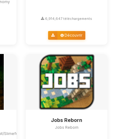
conomy
s
6,914,647 téléchargements
Découvrir
Jobs Reborn
Jobs Reborn
uit/Slimefun4#slimefun-