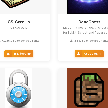
CS-CoreLib
DeadChest
CS-CoreLib
Modern Minecraft death chest p
for Bukkit, Spigot, and Paper se
10,235,080 téléchargements
1,835,189 téléchargement
Découvrir
Découvrir