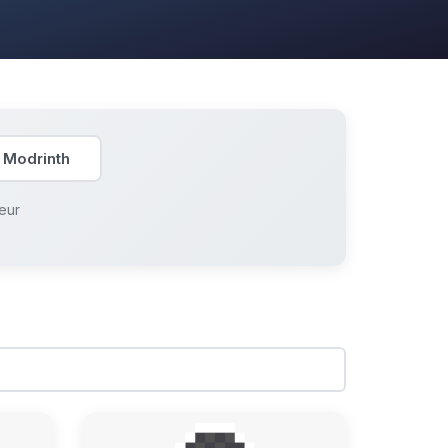
 Modrinth
eur