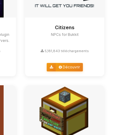
Citizens
lugin
NPCs for Bukkit
rvers.
s
5,181,843 téléchargements
Découvrir