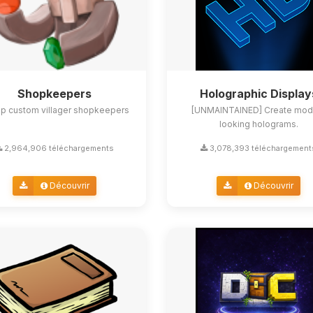
Shopkeepers
Holographic Display
up custom villager shopkeepers
[UNMAINTAINED] Create mod
looking holograms.
2,964,906 téléchargements
3,078,393 téléchargement
Découvrir
Découvrir