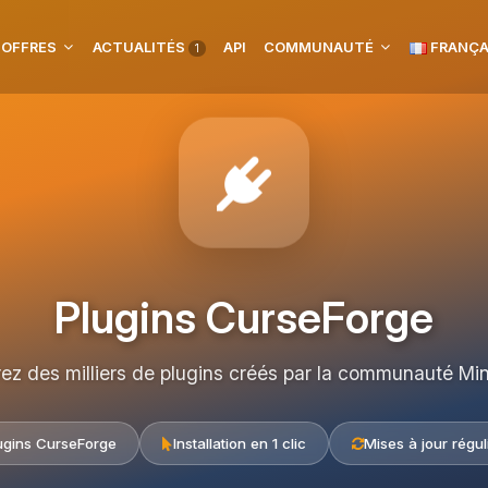
 OFFRES
ACTUALITÉS
API
COMMUNAUTÉ
FRANÇA
1
Plugins CurseForge
rez des milliers de plugins créés par la communauté Min
ugins CurseForge
Installation en 1 clic
Mises à jour régul