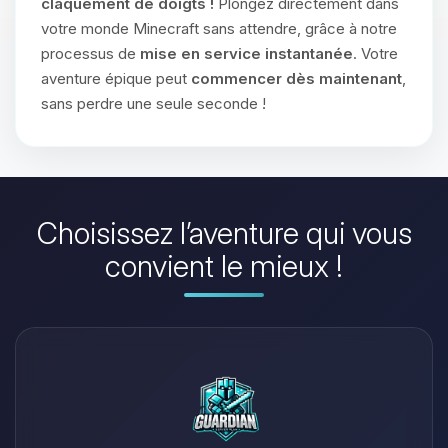
claquement de doigts !
Plongez directement dans
votre monde Minecraft sans attendre, grâce à notre
processus de
mise en service instantanée
. Votre
aventure épique peut
commencer dès maintenant
,
sans perdre une seule seconde !
Choisissez l’aventure qui vous
convient le mieux !