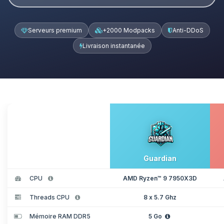
Serveurs premium
+2000 Modpacks
Anti-DDoS
Livraison instantanée
Guardian
CPU
AMD Ryzen™ 9 7950X3D
Threads CPU
8 x 5.7 Ghz
Mémoire RAM DDR5
5 Go