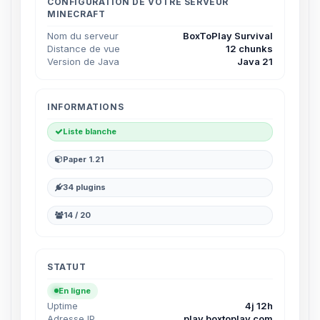
parler ! Moi c’est Choupy, ton petit
CONFIGURATION DE VOTRE SERVEUR
MINECRAFT
assistant BoxToPlay. Dis-moi ce dont
tu as besoin et je vais remuer mes
Nom du serveur
BoxToPlay Survival
petits circuits pour t’aider.
Distance de vue
12 chunks
Version de Java
Java 21
09/08/2026 à 07:49
INFORMATIONS
Liste blanche
Paper 1.21
34 plugins
14 / 20
STATUT
En ligne
Uptime
4j 12h
Adresse IP
play.boxtoplay.com