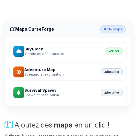
Maps CurseForge
100+ maps
SkyBlock
Prêt
Monde de défi compact
Adventure Map
Installer
Scénario et exploration
Survival Spawn
Installer
Spawn et base survie
Ajoutez des
maps
en un clic !