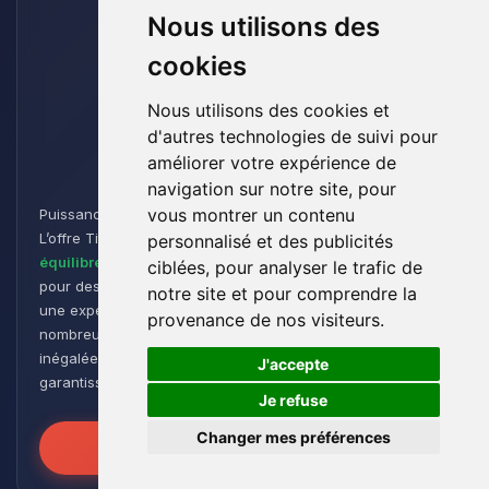
Nous utilisons des
cookies
Nous utilisons des cookies et
d'autres technologies de suivi pour
Titan
améliorer votre expérience de
navigation sur notre site, pour
vous montrer un contenu
Puissance et Endurance pour les Aventuriers de Minecraft :
L’offre Titan est conçue pour les joueurs cherchant un
personnalisé et des publicités
équilibre parfait entre performance et flexibilité
. Idéale
ciblées, pour analyser le trafic de
pour des
groupes de taille moyenne à grande
, elle offre
notre site et pour comprendre la
une expérience de jeu fluide et réactive, même avec de
provenance de nos visiteurs.
nombreux plugins et modpacks. Profitez d’une stabilité
🍪
inégalée pour des sessions de jeu intenses et prolongées,
J'accepte
garantissant que vos mondes restent robustes et réactifs !
Je refuse
Changer mes préférences
Libérez la Puissance