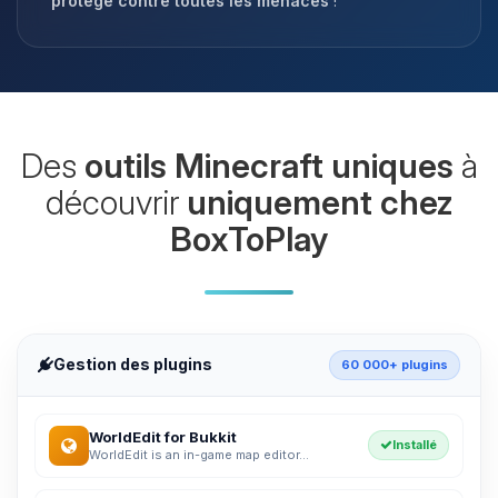
protégé contre toutes les menaces
!
Des
outils Minecraft uniques
à
découvrir
uniquement chez
BoxToPlay
Gestion des plugins
60 000+ plugins
WorldEdit for Bukkit
Installé
WorldEdit is an in-game map editor...