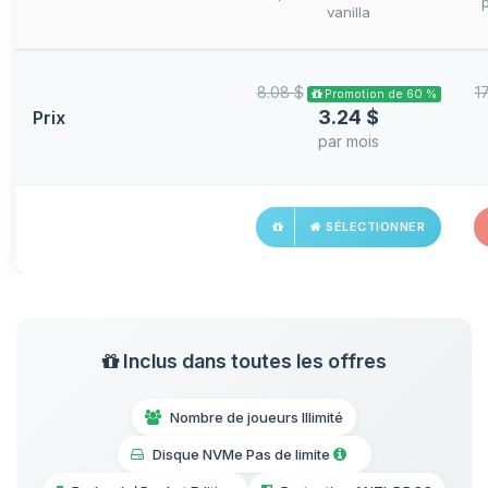
vanilla
8.08 $
1
Promotion de 60 %
3.24 $
Prix
par mois
SÉLECTIONNER
Inclus dans toutes les offres
Nombre de joueurs Illimité
Disque NVMe Pas de limite