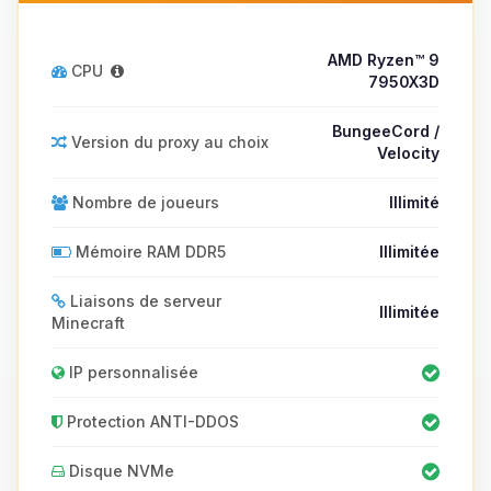
AMD Ryzen™ 9
CPU
7950X3D
BungeeCord /
Version du proxy au choix
Velocity
Nombre de joueurs
Illimité
Mémoire RAM DDR5
Illimitée
Liaisons de serveur
Illimitée
Minecraft
IP personnalisée
Protection ANTI-DDOS
Disque NVMe