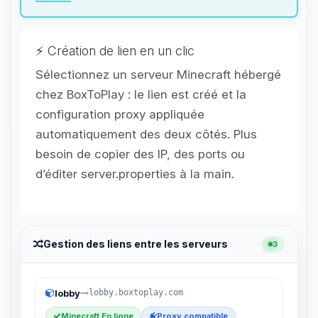
parler ! Moi c’est Choupy, ton petit
assistant BoxToPlay. Dis-moi ce dont
tu as besoin et je vais remuer mes
petits circuits pour t’aider.
⚡ Création de lien en un clic
08/08/2026 à 15:59
Sélectionnez un serveur Minecraft hébergé
chez BoxToPlay : le lien est créé et la
configuration proxy appliquée
automatiquement des deux côtés. Plus
besoin de copier des IP, des ports ou
d’éditer server.properties à la main.
Gestion des liens entre les serveurs
3
lobby
lobby.boxtoplay.com
Minecraft En ligne
Proxy compatible