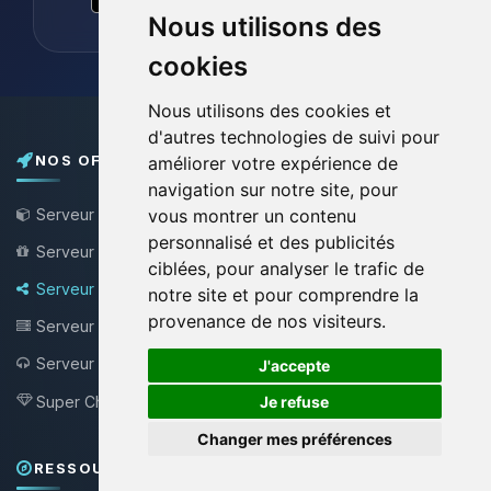
Nous utilisons des
cookies
Nous utilisons des cookies et
d'autres technologies de suivi pour
NOS OFFRES
améliorer votre expérience de
navigation sur notre site, pour
Serveur Minecraft
vous montrer un contenu
personnalisé et des publicités
Serveur Minecraft Gratuit
ciblées, pour analyser le trafic de
Serveur Bungee / Velocity
notre site et pour comprendre la
provenance de nos visiteurs.
Serveur VPS
🍪
Serveur Teamspeak
J'accepte
NEW !
Super Choupy
Je refuse
NEW !
Changer mes préférences
RESSOURCES & SUPPORT