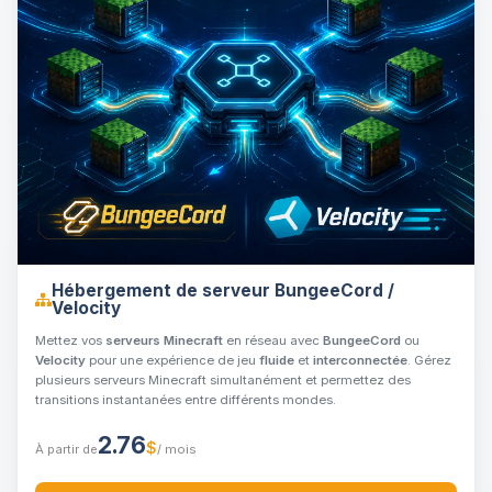
Hébergement de serveur BungeeCord /
Velocity
Mettez vos
serveurs Minecraft
en réseau avec
BungeeCord
ou
Velocity
pour une expérience de jeu
fluide
et
interconnectée
. Gérez
plusieurs serveurs Minecraft simultanément et permettez des
transitions instantanées entre différents mondes.
2.76
$
À partir de
/ mois