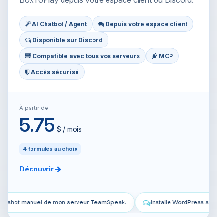
BoxToPlay depuis votre espace client ou Discord.
AI Chatbot / Agent
Depuis votre espace client
Disponible sur Discord
Compatible avec tous vos serveurs
MCP
Accès sécurisé
À partir de
5.75
$ / mois
4 formules au choix
Découvrir
Installe WordPress sur mon VPS et configure-le.
Sécurise mon