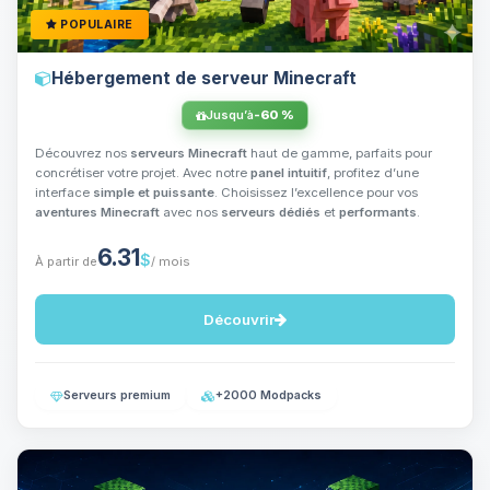
POPULAIRE
Hébergement de serveur Minecraft
Jusqu’à
-60 %
Découvrez nos
serveurs Minecraft
haut de gamme, parfaits pour
concrétiser votre projet. Avec notre
panel intuitif
, profitez d’une
interface
simple et puissante
. Choisissez l’excellence pour vos
aventures Minecraft
avec nos
serveurs dédiés
et
performants
.
6.31
$
À partir de
/ mois
Découvrir
Serveurs premium
+2000 Modpacks