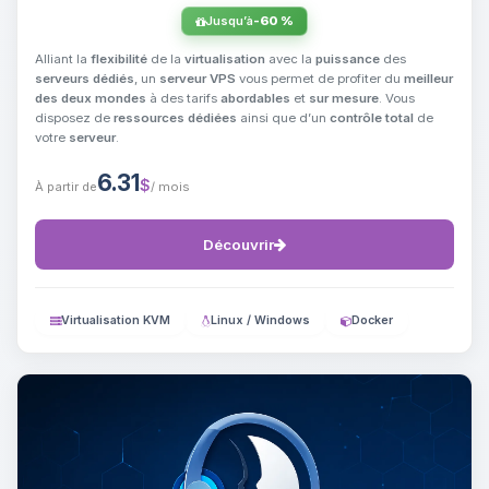
Jusqu’à
-60 %
Alliant la
flexibilité
de la
virtualisation
avec la
puissance
des
serveurs dédiés
, un
serveur VPS
vous permet de profiter du
meilleur
des deux mondes
à des tarifs
abordables
et
sur mesure
. Vous
disposez de
ressources dédiées
ainsi que d’un
contrôle total
de
votre
serveur
.
6.31
$
À partir de
/ mois
Découvrir
Virtualisation KVM
Linux / Windows
Docker