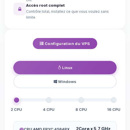
Accès root complet
Contrôle total, installez ce que vous voulez sans
limite
Configuration du VPS
Linux
Windows
2 CPU
4 CPU
8 CPU
16 CPU
2Core x 5,7 GHz
CPU AMD EPYC 4584PX