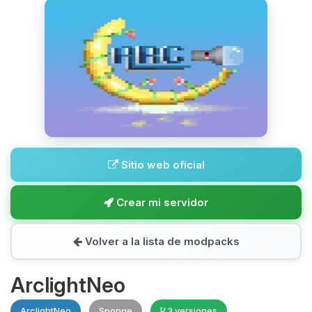
Sitio web oficial
Crear mi servidor
Volver a la lista de modpacks
ArclightNeo
ArclightNeo
Sponge
3 versiones