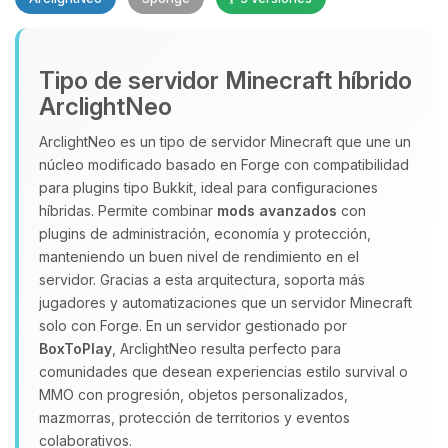
Yupi, por fin alguien con quien
Tipo de servidor Minecraft híbrido
hablar! Soy Choupy, tu pequeno
ArclightNeo
asistente de BoxToPlay. Cuentame
que necesitas y moveré mis
ArclightNeo es un tipo de servidor Minecraft que une un
pequenos circuitos para ayudarte.
núcleo modificado basado en Forge con compatibilidad
para plugins tipo Bukkit, ideal para configuraciones
08/08/2026 04:20
híbridas. Permite combinar
mods avanzados
con
plugins de administración, economía y protección,
manteniendo un buen nivel de rendimiento en el
servidor. Gracias a esta arquitectura, soporta más
jugadores y automatizaciones que un servidor Minecraft
solo con Forge. En un servidor gestionado por
BoxToPlay
, ArclightNeo resulta perfecto para
comunidades que desean experiencias estilo survival o
MMO con progresión, objetos personalizados,
mazmorras, protección de territorios y eventos
colaborativos.