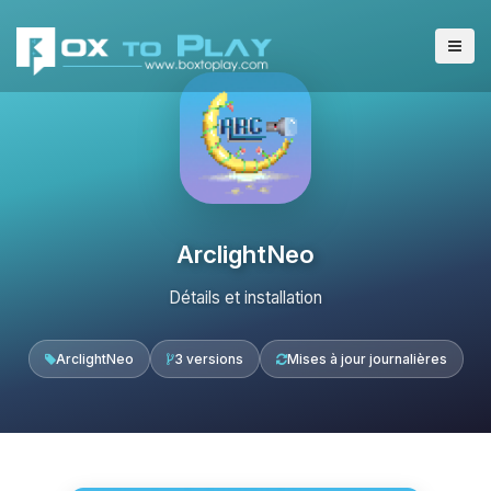
ArclightNeo
Détails et installation
ArclightNeo
3 versions
Mises à jour journalières