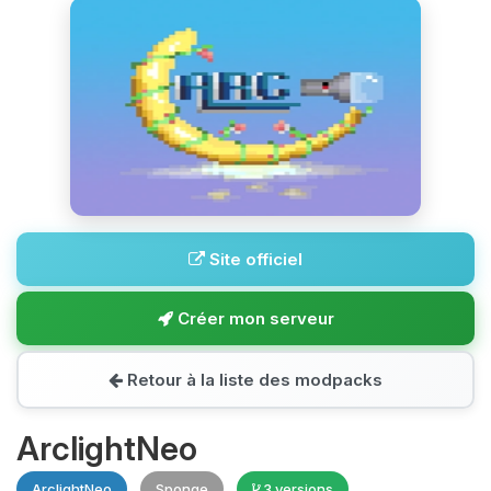
Site officiel
Créer mon serveur
Retour à la liste des modpacks
ArclightNeo
ArclightNeo
Sponge
3 versions