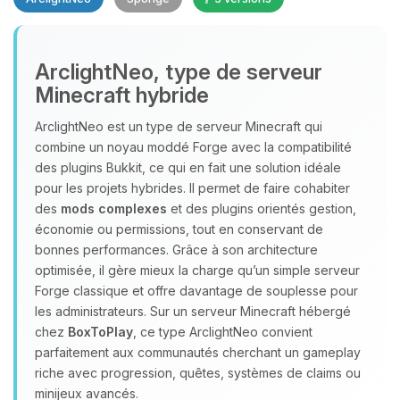
Youpi, enfin quelqu’un pour me
ArclightNeo, type de serveur
parler ! Moi c’est Choupy, ton petit
Minecraft hybride
assistant BoxToPlay. Dis-moi ce dont
tu as besoin et je vais remuer mes
ArclightNeo est un type de serveur Minecraft qui
petits circuits pour t’aider.
combine un noyau moddé Forge avec la compatibilité
07/08/2026 à 02:32
des plugins Bukkit, ce qui en fait une solution idéale
pour les projets hybrides. Il permet de faire cohabiter
des
mods complexes
et des plugins orientés gestion,
économie ou permissions, tout en conservant de
bonnes performances. Grâce à son architecture
optimisée, il gère mieux la charge qu’un simple serveur
Forge classique et offre davantage de souplesse pour
les administrateurs. Sur un serveur Minecraft hébergé
chez
BoxToPlay
, ce type ArclightNeo convient
parfaitement aux communautés cherchant un gameplay
riche avec progression, quêtes, systèmes de claims ou
minijeux avancés.