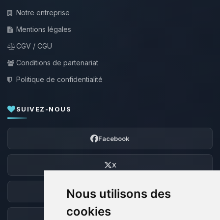
Notre entreprise
Mentions légales
CGV / CGU
Conditions de partenariat
Politique de confidentialité
SUIVEZ-NOUS
Facebook
X
Nous utilisons des
Discord
cookies
Forum