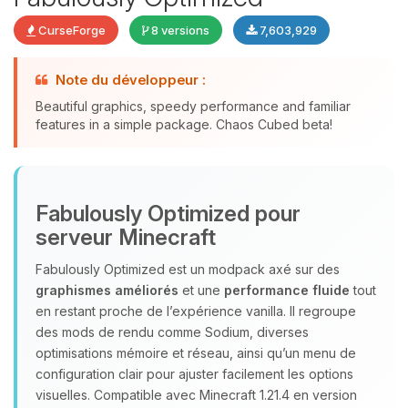
CurseForge
8 versions
7,603,929
Note du développeur :
Beautiful graphics, speedy performance and familiar
features in a simple package. Chaos Cubed beta!
Youpi, enfin quelqu’un pour me
parler ! Moi c’est Choupy, ton petit
assistant BoxToPlay. Dis-moi ce dont
Fabulously Optimized pour
tu as besoin et je vais remuer mes
petits circuits pour t’aider.
serveur Minecraft
10/08/2026 à 13:57
Fabulously Optimized est un modpack axé sur des
graphismes améliorés
et une
performance fluide
tout
en restant proche de l’expérience vanilla. Il regroupe
des mods de rendu comme Sodium, diverses
optimisations mémoire et réseau, ainsi qu’un menu de
configuration clair pour ajuster facilement les options
visuelles. Compatible avec Minecraft 1.21.4 en version