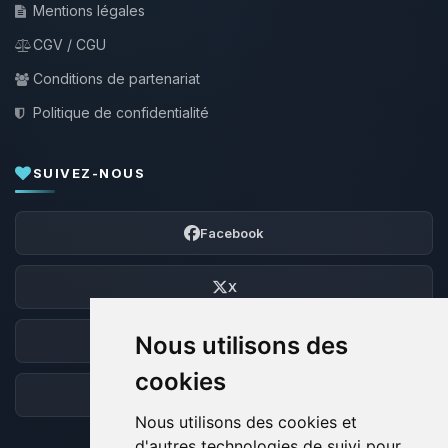
Mentions légales
CGV / CGU
Conditions de partenariat
Politique de confidentialité
SUIVEZ-NOUS
Facebook
X
Nous utilisons des
Discord
cookies
Forum
Nous utilisons des cookies et
d'autres technologies de suivi pour