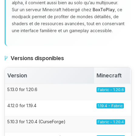
alpha, il convient aussi bien au solo qu’au multijoueur.
Sur un serveur Minecraft hébergé chez
BoxToPlay
, ce
modpack permet de profiter de mondes détaillés, de
shaders et de ressources avancées, tout en conservant
une interface familière et un gameplay accessible.
Versions disponibles
Version
Minecraft
5.13.0 for 1.20.6
Fabric - 1.20.6
4.12.0 for 1.19.4
1.19.4 - Fabric
5.10.3 for 1.20.4 (CurseForge)
Fabric - 1.20.4