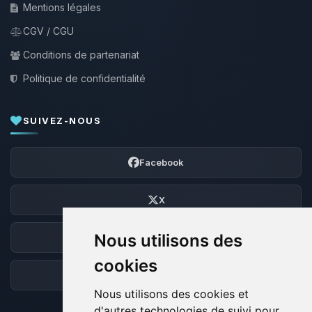
Mentions légales
CGV / CGU
Conditions de partenariat
Politique de confidentialité
SUIVEZ-NOUS
Facebook
X
Nous utilisons des
Discord
cookies
Forum
Nous utilisons des cookies et
d'autres technologies de suivi pour