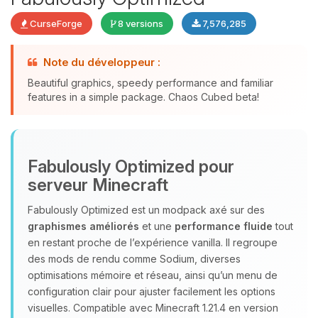
CurseForge
8 versions
7,576,285
Note du développeur :
Beautiful graphics, speedy performance and familiar
features in a simple package. Chaos Cubed beta!
Youpi, enfin quelqu’un pour me
parler ! Moi c’est Choupy, ton petit
assistant BoxToPlay. Dis-moi ce dont
Fabulously Optimized pour
tu as besoin et je vais remuer mes
petits circuits pour t’aider.
serveur Minecraft
08/08/2026 à 08:57
Fabulously Optimized est un modpack axé sur des
graphismes améliorés
et une
performance fluide
tout
en restant proche de l’expérience vanilla. Il regroupe
des mods de rendu comme Sodium, diverses
optimisations mémoire et réseau, ainsi qu’un menu de
configuration clair pour ajuster facilement les options
visuelles. Compatible avec Minecraft 1.21.4 en version