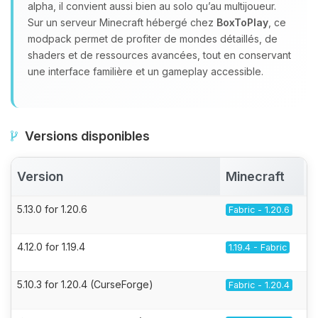
alpha, il convient aussi bien au solo qu’au multijoueur.
Sur un serveur Minecraft hébergé chez
BoxToPlay
, ce
modpack permet de profiter de mondes détaillés, de
shaders et de ressources avancées, tout en conservant
une interface familière et un gameplay accessible.
Versions disponibles
Version
Minecraft
5.13.0 for 1.20.6
Fabric - 1.20.6
4.12.0 for 1.19.4
1.19.4 - Fabric
5.10.3 for 1.20.4 (CurseForge)
Fabric - 1.20.4