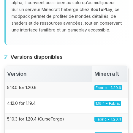
alpha, il convient aussi bien au solo qu’au multijoueur.
Sur un serveur Minecraft hébergé chez
BoxToPlay
, ce
modpack permet de profiter de mondes détaillés, de
shaders et de ressources avancées, tout en conservant
une interface familière et un gameplay accessible.
Versions disponibles
Version
Minecraft
5.13.0 for 1.20.6
Fabric - 1.20.6
4.12.0 for 1.19.4
1.19.4 - Fabric
5.10.3 for 1.20.4 (CurseForge)
Fabric - 1.20.4