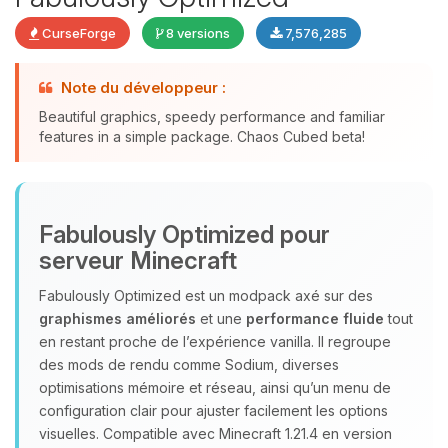
CurseForge
8 versions
7,576,285
Note du développeur :
Beautiful graphics, speedy performance and familiar
features in a simple package. Chaos Cubed beta!
Youpi, enfin quelqu’un pour me
parler ! Moi c’est Choupy, ton petit
assistant BoxToPlay. Dis-moi ce dont
Fabulously Optimized pour
tu as besoin et je vais remuer mes
petits circuits pour t’aider.
serveur Minecraft
07/08/2026 à 03:37
Fabulously Optimized est un modpack axé sur des
graphismes améliorés
et une
performance fluide
tout
en restant proche de l’expérience vanilla. Il regroupe
des mods de rendu comme Sodium, diverses
optimisations mémoire et réseau, ainsi qu’un menu de
configuration clair pour ajuster facilement les options
visuelles. Compatible avec Minecraft 1.21.4 en version