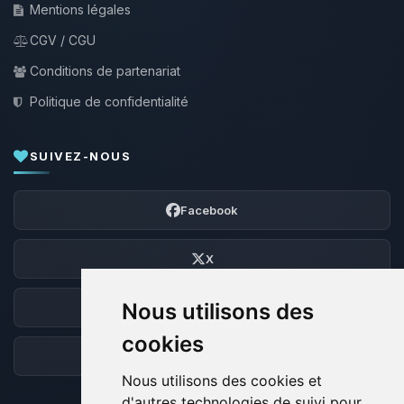
Mentions légales
CGV / CGU
Conditions de partenariat
Politique de confidentialité
SUIVEZ-NOUS
Facebook
X
Nous utilisons des
Discord
cookies
Forum
Nous utilisons des cookies et
d'autres technologies de suivi pour