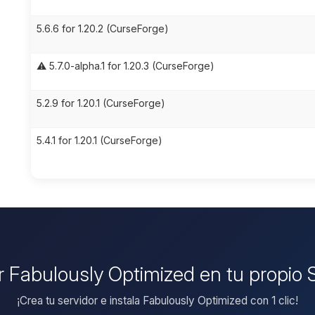
5.6.6 for 1.20.2 (CurseForge)
⚠️ 5.7.0-alpha.1 for 1.20.3 (CurseForge)
5.2.9 for 1.20.1 (CurseForge)
5.4.1 for 1.20.1 (CurseForge)
ar Fabulously Optimized en tu propio 
¡Crea tu servidor e instala Fabulously Optimized con 1 clic!