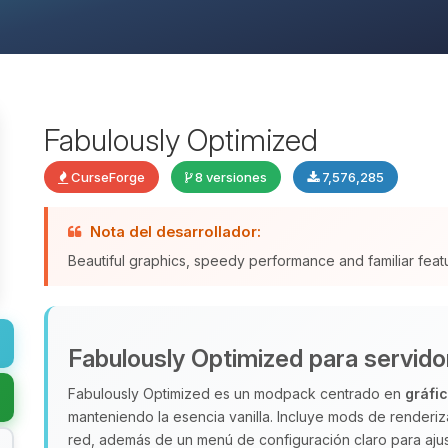
Fabulously Optimized
CurseForge
8 versiones
7,576,285
Nota del desarrollador:
Beautiful graphics, speedy performance and familiar fea
Fabulously Optimized para servido
Fabulously Optimized es un modpack centrado en
gráfi
manteniendo la esencia vanilla. Incluye mods de render
red, además de un menú de configuración claro para ajus