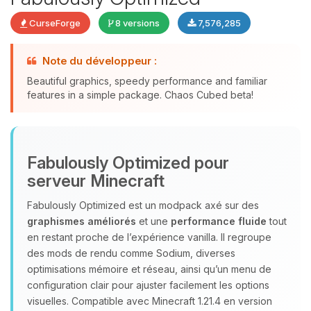
CurseForge
8 versions
7,576,285
Note du développeur :
Beautiful graphics, speedy performance and familiar
features in a simple package. Chaos Cubed beta!
Youpi, enfin quelqu’un pour me
parler ! Moi c’est Choupy, ton petit
assistant BoxToPlay. Dis-moi ce dont
Fabulously Optimized pour
tu as besoin et je vais remuer mes
petits circuits pour t’aider.
serveur Minecraft
06/08/2026 à 23:31
Fabulously Optimized est un modpack axé sur des
graphismes améliorés
et une
performance fluide
tout
en restant proche de l’expérience vanilla. Il regroupe
des mods de rendu comme Sodium, diverses
optimisations mémoire et réseau, ainsi qu’un menu de
configuration clair pour ajuster facilement les options
visuelles. Compatible avec Minecraft 1.21.4 en version