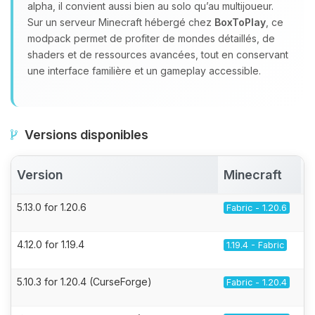
alpha, il convient aussi bien au solo qu’au multijoueur.
Sur un serveur Minecraft hébergé chez
BoxToPlay
, ce
modpack permet de profiter de mondes détaillés, de
shaders et de ressources avancées, tout en conservant
une interface familière et un gameplay accessible.
Versions disponibles
Version
Minecraft
5.13.0 for 1.20.6
Fabric - 1.20.6
4.12.0 for 1.19.4
1.19.4 - Fabric
5.10.3 for 1.20.4 (CurseForge)
Fabric - 1.20.4