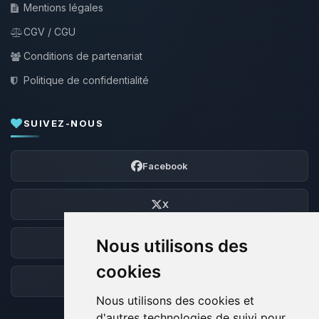
Mentions légales
CGV / CGU
Conditions de partenariat
Politique de confidentialité
SUIVEZ-NOUS
Facebook
X
Nous utilisons des
Discord
cookies
Forum
Nous utilisons des cookies et
d'autres technologies de suivi pour