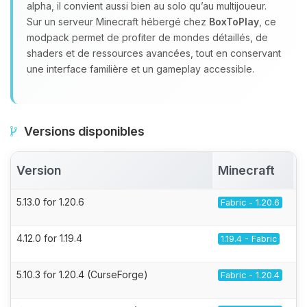
alpha, il convient aussi bien au solo qu’au multijoueur.
Sur un serveur Minecraft hébergé chez
BoxToPlay
, ce
modpack permet de profiter de mondes détaillés, de
shaders et de ressources avancées, tout en conservant
une interface familière et un gameplay accessible.
Versions disponibles
Version
Minecraft
5.13.0 for 1.20.6
Fabric - 1.20.6
4.12.0 for 1.19.4
1.19.4 - Fabric
5.10.3 for 1.20.4 (CurseForge)
Fabric - 1.20.4