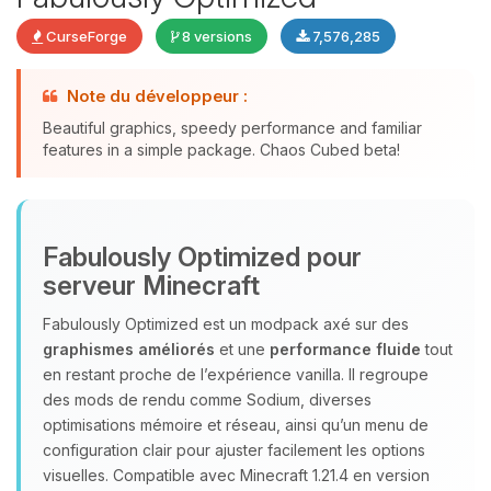
CurseForge
8 versions
7,576,285
Note du développeur :
Beautiful graphics, speedy performance and familiar
features in a simple package. Chaos Cubed beta!
Youpi, enfin quelqu’un pour me
parler ! Moi c’est Choupy, ton petit
assistant BoxToPlay. Dis-moi ce dont
Fabulously Optimized pour
tu as besoin et je vais remuer mes
petits circuits pour t’aider.
serveur Minecraft
06/08/2026 à 12:12
Fabulously Optimized est un modpack axé sur des
graphismes améliorés
et une
performance fluide
tout
en restant proche de l’expérience vanilla. Il regroupe
des mods de rendu comme Sodium, diverses
optimisations mémoire et réseau, ainsi qu’un menu de
configuration clair pour ajuster facilement les options
visuelles. Compatible avec Minecraft 1.21.4 en version