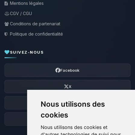
Mentions légales
CGV / CGU
Conditions de partenariat
Politique de confidentialité
SUIVEZ-NOUS
Facebook
X
Nous utilisons des
Discord
cookies
Forum
Nous utilisons des cookies et
d'autres technologies de suivi pour