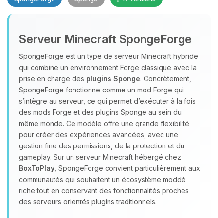
Serveur Minecraft SpongeForge
SpongeForge est un type de serveur Minecraft hybride
qui combine un environnement Forge classique avec la
prise en charge des
plugins Sponge
. Concrètement,
Youpi, enfin quelqu’un pour me
SpongeForge fonctionne comme un mod Forge qui
parler ! Moi c’est Choupy, ton petit
s’intègre au serveur, ce qui permet d’exécuter à la fois
assistant BoxToPlay. Dis-moi ce dont
des mods Forge et des plugins Sponge au sein du
tu as besoin et je vais remuer mes
même monde. Ce modèle offre une grande flexibilité
petits circuits pour t’aider.
pour créer des expériences avancées, avec une
07/08/2026 à 09:52
gestion fine des permissions, de la protection et du
gameplay. Sur un serveur Minecraft hébergé chez
BoxToPlay
, SpongeForge convient particulièrement aux
communautés qui souhaitent un écosystème moddé
riche tout en conservant des fonctionnalités proches
des serveurs orientés plugins traditionnels.