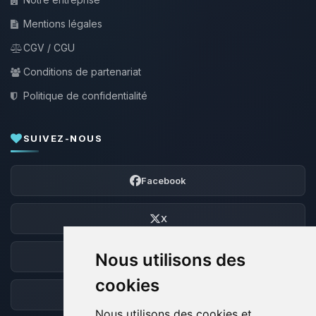
Mentions légales
CGV / CGU
Conditions de partenariat
Politique de confidentialité
SUIVEZ-NOUS
Facebook
X
Nous utilisons des
Discord
cookies
Forum
Nous utilisons des cookies et