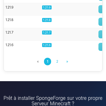
1.21.9
1.21.9
1.21.8
1.21.8
1.21.7
1.21.7
1.21.6
1.21.6
«
1
2
»
Prêt à installer SpongeForge sur votre propre
Serveur Minecraft ?